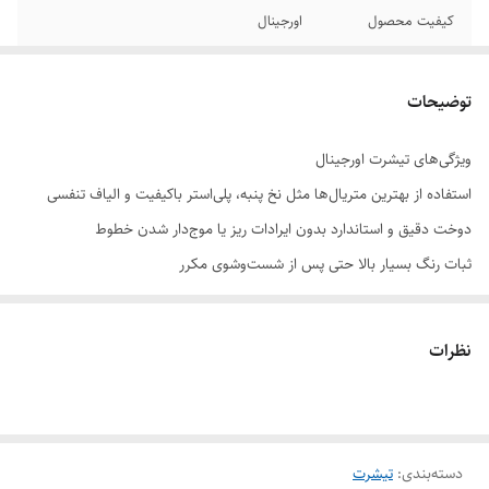
کیفیت محصول
اورجینال
بهترین حالت برای
آب سرد
شستشوی
توضیحات
طول
71
ویژگی‌های تیشرت اورجینال
استفاده از بهترین متریال‌ها مثل نخ پنبه، پلی‌استر باکیفیت و الیاف تنفسی
عرض
50
دوخت دقیق و استاندارد بدون ایرادات ریز یا موج‌دار شدن خطوط
اصالت برند
اورجینال
ثبات رنگ بسیار بالا حتی پس از شست‌وشوی مکرر
فرم‌دهی عالی روی بدن و بدون تغییر سایز در طول زمان
استفاده از پرینت‌ها و لوگوهای باکیفیت با ماندگاری بالا
نظرات
ویژگی‌های تیشرت استوک (Stock)
تیشرت‌های استوک معمولاً از اضافه‌بار انبار برندها یا اورجینال‌های بدون
استفاده هستند. تفاوت آنها با تیشرت دست‌دوم این است که:
دسته‌بندی
:
تیشرت