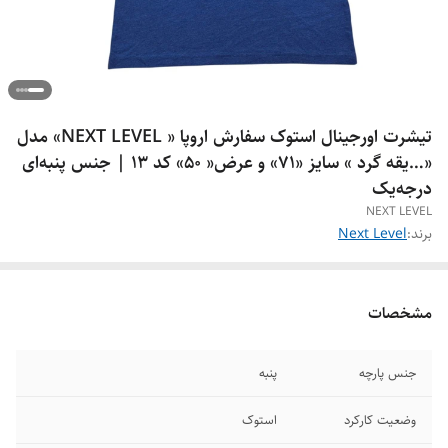
تیشرت اورجینال استوک سفارش اروپا « NEXT LEVEL» مدل
«…یقه گرد » سایز «71» و عرض« 50» کد 13 | جنس پنبه‌ای
درجه‌یک
NEXT LEVEL
برند:
Next Level
مشخصات
جنس پارچه
پنبه
وضعیت کارکرد
استوک