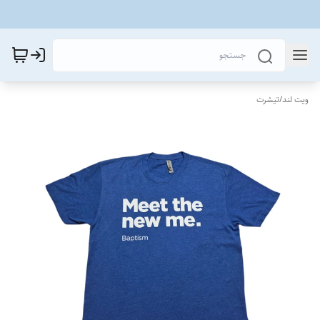
ویت لند
/
تیشرت