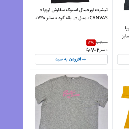
تیشرت اورجینال استوک سفارش اروپا «
CANVAS» مدل «…یقه گرد » سایز «73»
و عرض« 47» کد 14 | جنس پنبه‌ای
ا
درجه‌یک
مدل «…یقه گرد » سایز
12
%
802,000
 | جنس پنبه‌ای
702,000
افزودن به سبد