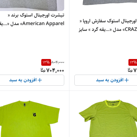
تیشرت اورجینال استوک برند «
تیشرت اورجینال استوک سفارش اروپا «
American Apparel» مدل 
CRAZYOOG» مدل «…یقه گرد » سایز
«طول۷۶» و عرض« 6۵» کد ۵ | جنس
جنس پنبه‌ای درجه‌یک
درجه‌یک
12
%
804,000
12
%
704,000
7
افزودن به سبد
افزودن به سبد