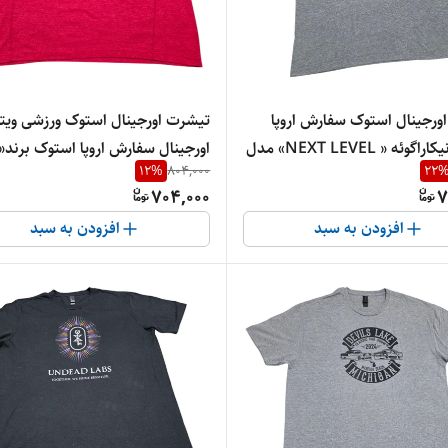
ورجینال استوک سفارش اروپا
تیشرت اورجینال استوک ورزشی ویتن
ساخت نیکاراگوئه « NEXT LEVEL» مدل
اورجینال سفارش اروپا استوک برند«
12
%
804,000
22
«…یقه گرد » سایز ، طول «۷۶» و عرض«
704,000
7
سایز «طول۷۲» و ع
افزودن به سبد
افزودن به سبد
استر درجه‌یک