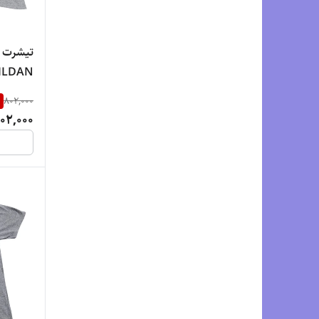
تیشرت ا
%
802,000
درجه‌یک
02,000