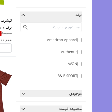
برند
تیشرت ا
%
800,000
00,000
American Apparel
پنبه‌ای کتان درجه‌یک
Authentic
AVON
B& E SPORT
CANVAS
موجودی
CRAZYOOG
محدوده قیمت