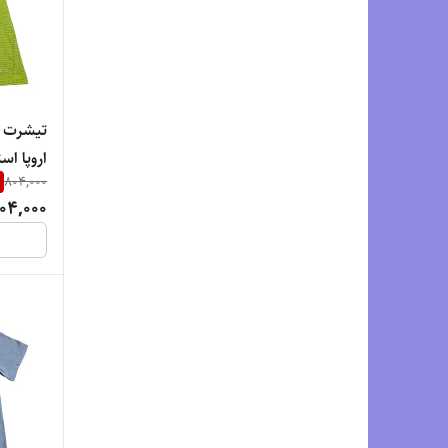
تیشرت و
804,000
04,000
47» کد 1 | جنس پلی استر درجه‌یک