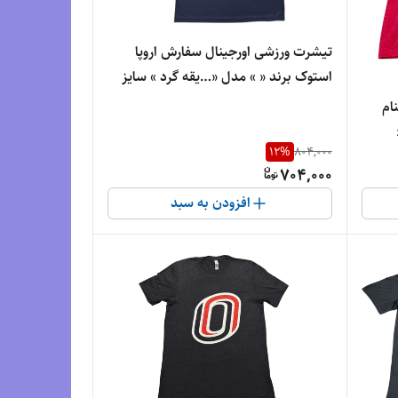
تیشرت ورزشی اورجینال سفارش اروپا
استوک برند « » مدل «…یقه گرد » سایز
«طول70» و عرض« 49» | جنس پلی استر
ام
درجه‌یک
12
%
804,000
Oldnavy Active » مدل «…یقه گرد »
704,000
رض« ۵۹» | جنس پلی
افزودن به سبد