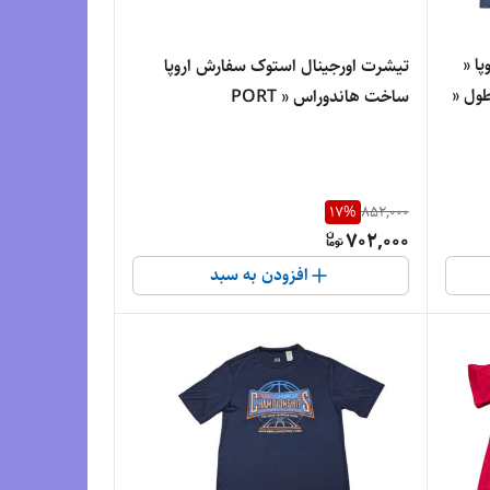
ا «
تیشرت اورجینال استوک سفارش اروپا
tultex» مدل «…یقه گرد » سایز ، طول «
ساخت هاندوراس « PORT
ان
COMPANY» مدل «…یقه گرد » سایز ،
طول «۷6» و عرض« 62» | جنس پنبه‌،
کتان درجه‌یک
17
%
852,000
702,000
افزودن به سبد