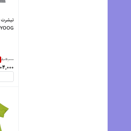
پنبه‌ای 
804,000
04,000