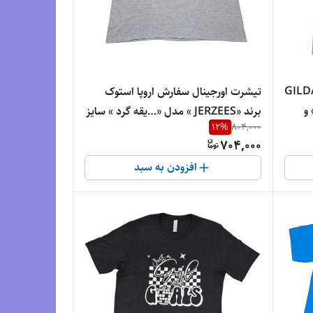
ال استوک برند « GILDAN
تیشرت اورجینال سفارش اروپا استوک
» مدل «…یقه گرد » سایز «طول76» و
برند «JERZEES » مدل «…یقه گرد » سایز
12
%
804,000
«طول «7۳» و عرض «63 » | جنس پلی
704,000
استر درجه‌یک
افزودن به سبد