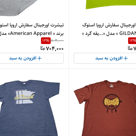
ورجینال سفارش اروپا استوک
تیشرت اورجینال سفارش اروپا استو
برند « GILDAN » مدل «…یقه گرد »
برند « an Apparel
12
%
804,000
12
سایز «طول« 77» و عرض « ۶7 » | جنس
704,000
7
| جنس پنبه‌ای کتان درجه‌یک
افزودن به سبد
افزودن به سبد