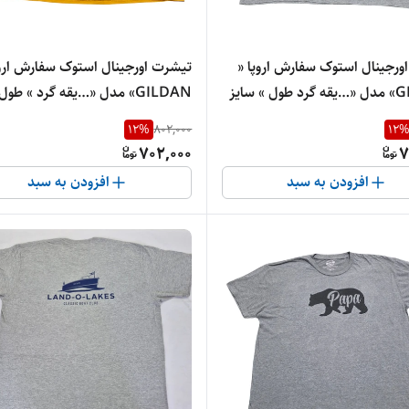
ورجینال استوک سفارش اروپا «
تیشرت اورجینال استوک سفارش اروپ
GILDAN» مدل «…یقه گرد طول » سایز
GILDAN» مدل «…
«73» و عرض« 63» کد 11 | جنس پنبه‌ای
«7۳» و عرض« 63» کد 10
12
%
802,000
12
درجه‌یک
702,000
7
افزودن به سبد
افزودن به سبد