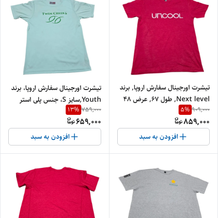
تیشرت اورجینال سفارش اروپا, برند
تیشرت اورجینال سفارش اروپا، برند
Next level, طول 67, عرض 48
Youth,سایز S، جنس پلی استر
13
%
5
%
759,000
909,000
کد 33
659,000
859,000
افزودن به سبد
افزودن به سبد