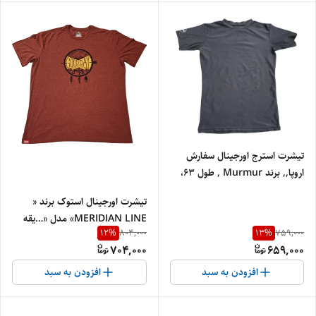
تیشرت استرج اورجینال سفارش
اروپا,, برند Murmur , طول ۶۳،
عرض ۴۳
تیشرت اورجینال استوک برند «
MERIDIAN LINE» مدل «…یقه
12
%
13
%
804,000
759,000
گرد » سایز «طول۸۰» و عرض« ۶۲»
704,000
659,000
کد 2 | جنس پنبه‌ای درجه‌یک
افزودن به سبد
افزودن به سبد