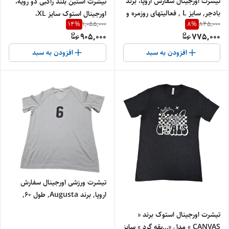
تیشرت اورجینال سفارش اروپا، برند
تیشرت آستین بلند راگبی دو رویه،
بادجر, سایز L , فعالیتهای روزمره و
اورجینال استوک سایز XL،
14
%
8
%
1,055,000
845,000
ورزشی
تنفس‌پذیر و مناسب:, دویدن و
905,000
775,000
باشگاه و فعالیتهای روز مره تمام تور
دو رویه, برند StrazStrong
افزودن به سبد
افزودن به سبد
تیشرت ورزشی اورجینال سفارش
اروپا, برند Augusta, طول 60,
عرض 44 ، کد 41
تیشرت اورجینال استوک برند «
CANVAS » مدل «…یقه گرد » سایز