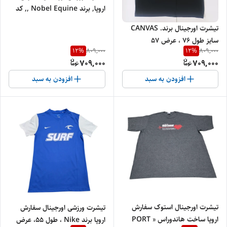
اروپا, برند Nobel Equine ,, کد
76 طول 59 , عرض ۴۱
تیشرت اورجینال برند. CANVAS
سایز طول 76 ، عرض 57
12
%
12
%
809,000
809,000
709,000
709,000
افزودن به سبد
افزودن به سبد
تیشرت اورجینال استوک سفارش
تیشرت ورزشی اورجینال سفارش
اروپا ساخت هاندوراس « PORT
اروپا برند Nike ، طول ۵۵، عرض