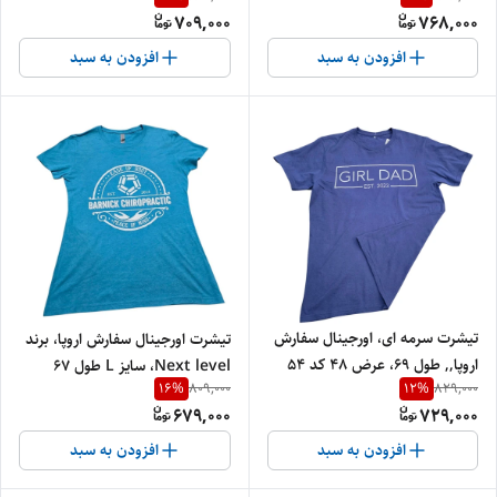
709,000
768,000
افزودن به سبد
افزودن به سبد
تیشرت سرمه ای، اورجینال سفارش
تیشرت اورجینال سفارش اروپا، برند
اروپا,, طول 69، عرض 48 کد 54
Next level، سایز L طول 67
16
%
12
%
809,000
829,000
عرض 46 ( کد 34 )
679,000
729,000
افزودن به سبد
افزودن به سبد