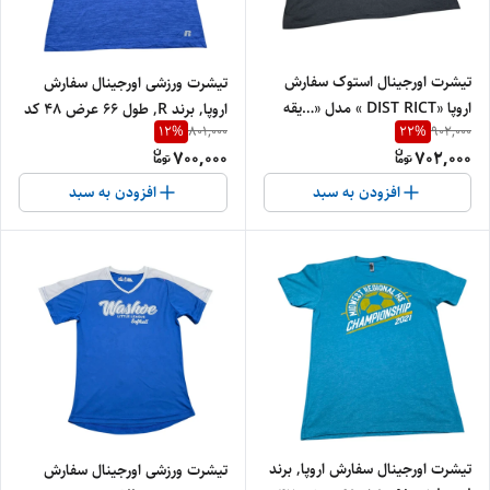
تیشرت اورجینال استوک سفارش
تیشرت ورزشی اورجینال سفارش
اروپا «DIST RICT » مدل «…یقه
اروپا, برند R, طول 66 عرض 48 کد
12
%
22
%
801,000
902,000
گرد » سایز «78» و عرض« 58» کد
71
700,000
702,000
16 | جنس پنبه‌ای درجه‌یک
افزودن به سبد
افزودن به سبد
تیشرت اورجینال سفارش اروپا, برند
تیشرت ورزشی اورجینال سفارش