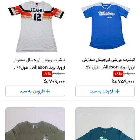
تیشرت ورزشی اورجینال سفارش
تیشرت ورزشی اورجینال سفارش
اروپا برند Alleson , طول 57،
اروپا, برند Alleson , طول66 ،
17
%
16
%
859,000
909,000
عرض 40
عرض 42 , کد26
709,000
759,000
افزودن به سبد
افزودن به سبد