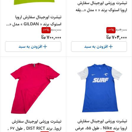
تیشرت ورزشی اورجینال سفارش
اروپا استوک برند « » مدل «…یقه
گرد » سایز «طول70» و عرض« 49»
تیشرت اورجینال سفارش اروپا
| جنس پلی استر درجه‌یک
استوک برند « GILDAN » مدل «…
12
%
12
%
800,000
804,000
یقه گرد » سایز «طول« 77» و عرض
700,000
704,000
« ۶7 » | جنس پنبه‌ای کتان
درجه‌یک
افزودن به سبد
افزودن به سبد
تیشرت ورزشی اورجینال سفارش
تیشرت ورزشی اورجینال سفارش
اروپا برند Nike ، طول ۵۵، عرض
اروپا, برند DIST RICT , طول 67 ,