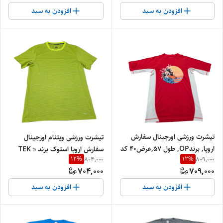
افزودن به سبد
افزودن به سبد
تیشرت ورزشی اورجینال سفارش
تیشرت ورزشی ویتنام اورجینال
اروپا, برندOP, طول 57,عرض40 کد
سفارش اروپا استوک برند « TEK
12
%
12
%
804,000
809,000
73
GEAR» مدل «…یقه گرد » سایز
704,000
709,000
«طول 68» و عرض« 47» کد 1 |
جنس پلی استر درجه‌یک
افزودن به سبد
افزودن به سبد