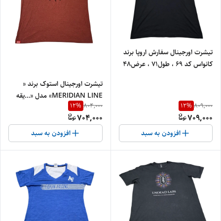
تیشرت اورجینال سفارش اروپا برند
کانواس کد 69 ، طول71 ، عرض48
تیشرت اورجینال استوک برند «
MERIDIAN LINE» مدل «…یقه
12
%
12
%
804,000
809,000
گرد » سایز «طول78» و عرض« ۶۲»
704,000
709,000
کد 2 | جنس پنبه‌ای درجه‌یک
افزودن به سبد
افزودن به سبد