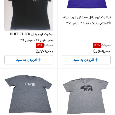
تیشرت اورجینال سفارش اروپا، برند
اگاستا-,سایزS ، قد 42 عرض,37
(کد 37) تنفس پذیر
تیشرت اورجینال BUFF CHICK
سایز طول.61 ، عرض 49
12
%
14
%
809,000
709,000
709,000
609,000
افزودن به سبد
افزودن به سبد