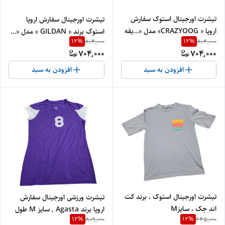
تیشرت اورجینال استوک سفارش
تیشرت اورجینال سفارش اروپا
اروپا « CRAZYOOG» مدل «…یقه
استوک برند « GILDAN » مدل «…
12
%
12
%
804,000
804,000
گرد » سایز «طول۷۶» و عرض« 6۵»
یقه گرد » سایز «طول« 7۵» و عرض
704,000
704,000
کد ۵ | جنس پنبه‌ای درجه‌یک
« ۶۱ » | جنس پنبه‌ای کتان
درجه‌یک
افزودن به سبد
افزودن به سبد
تیشرت اورجینال استوک ، برند کت
تیشرت ورزشی اورجینال سفارش
اند جک ، سایزM
اروپا برند Agasta , سایز M طول
12
%
12
%
809,000
645,000
66 عرض 44 کد 16