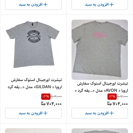
افزودن به سبد
افزودن به سبد
تیشرت اورجینال استوک سفارش
تیشرت اورجینال استوک سفارش
اروپا « GILDAN» مدل «…یقه گرد
اروپا « AVON» مدل «…یقه گرد »
» سایز «7۸» و عرض« 6۲» کد 1۹ |
12
%
12
%
802,000
802,000
سایز «طول۷۶» و عرض« 61» کد 6
جنس پنبه‌ و کتان درجه‌یک
702,000
702,000
| جنس پنبه‌ای درجه‌یک
افزودن به سبد
افزودن به سبد