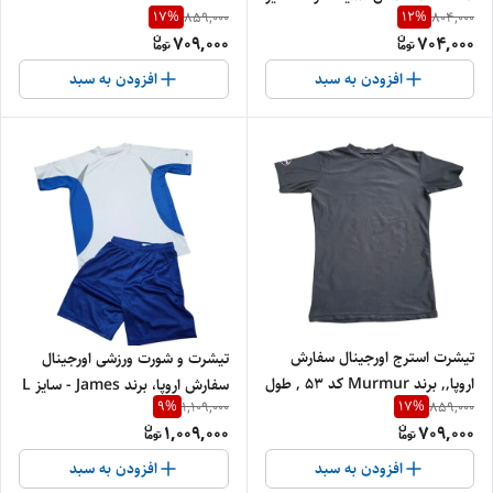
17
%
12
%
859,000
804,000
«طول 75» و عرض «47 » | جنس
709,000
704,000
پنبه‌ای درجه‌یک
افزودن به سبد
افزودن به سبد
تیشرت استرج اورجینال سفارش
تیشرت و شورت ورزشی اورجینال
اروپا,, برند Murmur کد 53 , طول
سفارش اروپا، برند James - سایز L
9
%
17
%
1,109,000
859,000
۶۳، عرض ۴۳
1,009,000
709,000
افزودن به سبد
افزودن به سبد