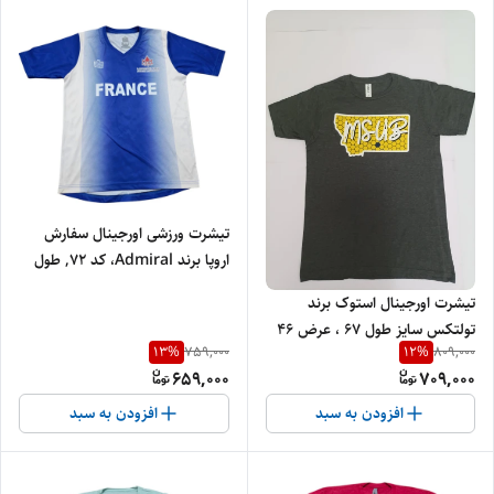
تیشرت ورزشی اورجینال سفارش
اروپا برند Admiral، کد 72, طول
60، عرض 45
تیشرت اورجینال استوک برند
تولتکس سایز طول 67 ، عرض 46
13
%
12
%
759,000
809,000
659,000
709,000
افزودن به سبد
افزودن به سبد