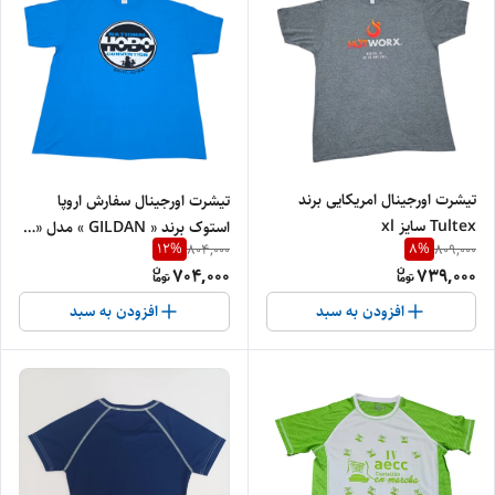
تیشرت اورجینال امریکایی برند
تیشرت اورجینال سفارش اروپا
Tultex سایز xl
استوک برند « GILDAN » مدل «…
12
%
8
%
804,000
809,000
یقه گرد » سایز «طول 7۹ و عرض «
704,000
739,000
۶۳ » | جنس پنبه‌ای کتان درجه‌یک
افزودن به سبد
افزودن به سبد