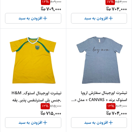
12
%
17
%
809,000
852,000
COMPANY» مدل «…یقه گرد »
37
709,000
702,000
سایز ، طول «۷6» و عرض« 62» |
جنس پنبه‌، کتان درجه‌یک
افزودن به سبد
افزودن به سبد
تیشرت اورجینال سفارش اروپا
تیشرت اورجینال استوک, H&M
استوک برند « CANVAS » مدل «…
,جنس پلی استرتنفس پذیر, یقه
12
%
12
%
815,000
804,000
یقه گرد » سایز «طول «68» و عرض
هفت. ورزشی Xl
715,000
704,000
«4۶ » | جنس پنبه‌ و کتان
درجه‌یک
افزودن به سبد
افزودن به سبد