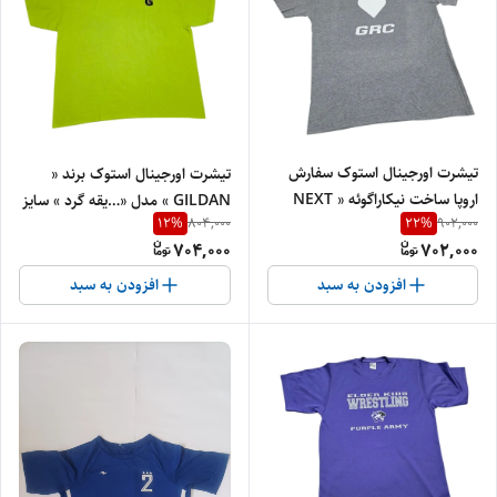
تیشرت اورجینال استوک سفارش
تیشرت اورجینال استوک برند «
اروپا ساخت نیکاراگوئه « NEXT
GILDAN » مدل «…یقه گرد » سایز
12
%
22
%
804,000
902,000
LEVEL» مدل «…یقه گرد » سایز ،
«طول76» و عرض« ۶۳ » | جنس
704,000
702,000
طول «۷۶» و عرض« 5۶» | جنس
پنبه‌ای درجه‌یک
پنبه‌، کتان درجه‌یک
افزودن به سبد
افزودن به سبد