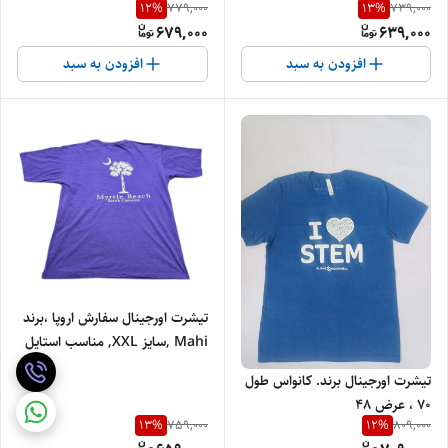
12
%
13
%
779,000
739,000
37
عرض 41
679,000
639,000
افزودن به سبد
افزودن به سبد
تیشرت اورجینال سفارش اروپا ،برند
Mahi ,سایز XXL, مناسب استایل
های روزمره
تیشرت اورجینال برند. کانواس طول
70 ، عرض 48
13
%
12
%
759,000
809,000