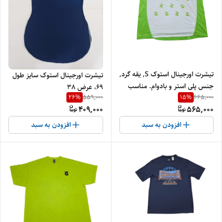
تیشرت اورجینال استوک S, یقه گرد,
تیشرت اورجینال استوک سایز طول
جنس پلی استر و بادوام. مناسب
69، عرض 38
26
%
15
%
559,000
665,000
استایل روزمره.
409,000
565,000
افزودن به سبد
افزودن به سبد