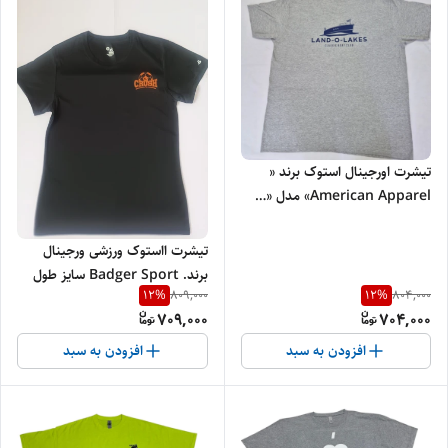
تیشرت اورجینال استوک برند «
American Apparel» مدل «…
یقه گرد » سایز «طول80» و عرض«
66 » کد 4 | جنس پنبه‌ای درجه‌یک
تیشرت ااستوک ورزشی ورجینال
برند. Badger Sport سایز طول
12
%
12
%
809,000
804,000
65 ،عرض 43
709,000
704,000
افزودن به سبد
افزودن به سبد