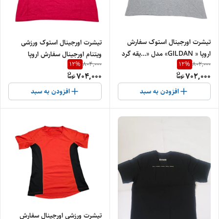
تیشرت اورجینال استوک سفارش
تیشرت اورجینال استوک ورزشی
اروپا « GILDAN» مدل «…یقه گرد
ویتنام اورجینال سفارش اروپا
12
%
12
%
804,000
802,000
طول » سایز «73» و عرض« 63» کد
استوک برند« Oldnavy Active »
704,000
702,000
11 | جنس پنبه‌ای درجه‌یک
مدل «…یقه گرد » سایز «طول۷۲» و
عرض« ۵۹» | جنس پلی استر
افزودن به سبد
افزودن به سبد
درجه‌یک
تیشرت ورزشی اورجینال سفارش