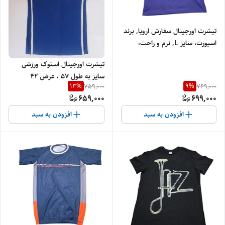
تیشرت اورجینال سفارش اروپا, برند
اسپورت، سایز L, نرم و راحت،
جنس پلی استر
تیشرت اورجینال استوک ورزشی
سایز به طول 57 ، عرض 42
13
%
9
%
759,000
769,000
659,000
699,000
افزودن به سبد
افزودن به سبد