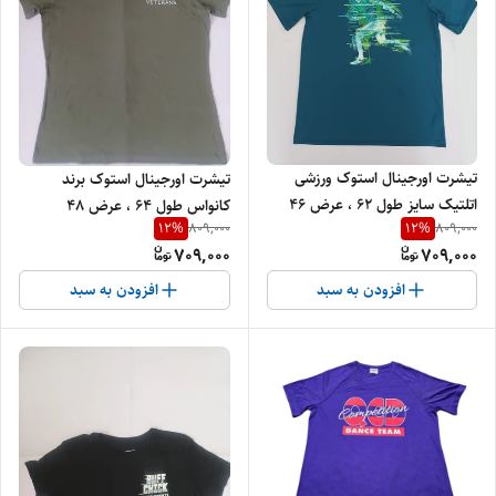
تیشرت اورجینال استوک ورزشی
تیشرت اورجینال استوک برند
اتلتیک سایز طول 62 ، عرض 46
کانواس طول 64 ، عرض 48
12
%
12
%
809,000
809,000
709,000
709,000
افزودن به سبد
افزودن به سبد