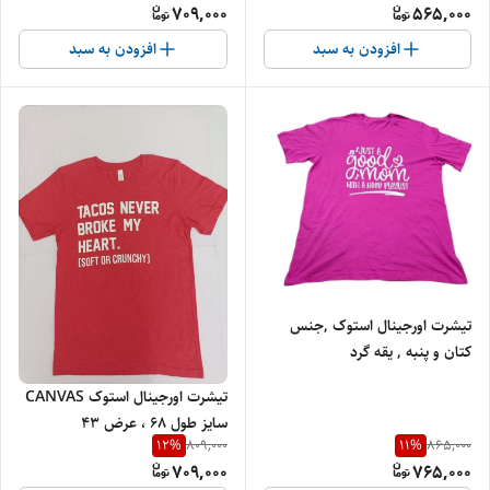
709,000
565,000
افزودن به سبد
افزودن به سبد
تیشرت اورجینال استوک ,جنس
کتان و پنبه , یقه گرد
تیشرت اورجینال استوک CANVAS
سایز طول 68 ، عرض 43
12
%
11
%
809,000
865,000
709,000
765,000