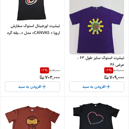
تیشرت اورجینال استوک سفارش
اروپا « CANVAS» مدل «…یقه گرد
» سایز «73» و عرض« 47» کد 14 |
جنس پنبه‌ای درجه‌یک
تیشرت استوک سایز طول 63 ،
عرض 46
12
%
12
%
802,000
809,000
702,000
709,000
افزودن به سبد
افزودن به سبد