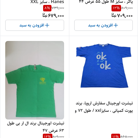
پاکر ، سایز M طول 55 عرض 44
Hanes ، سایز XXL
8
%
12
%
739,000
809,000
کد 20
679,000
709,000
افزودن به سبد
افزودن به سبد
تیشرت اورجینال سفارش اروپا، برند
پورت کمپانی ، سایزxxl / طول 72 و
عرض
تیشرت اورجینال برند ال ار بی طول
63 عرض 47
12
%
11
%
809,000
868,000