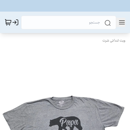
ویت لند
/
تی شرت