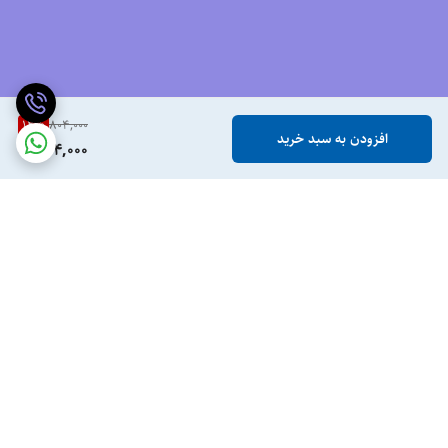
12
%
804,000
افزودن به سبد خرید
704,000
برگشت به بالا