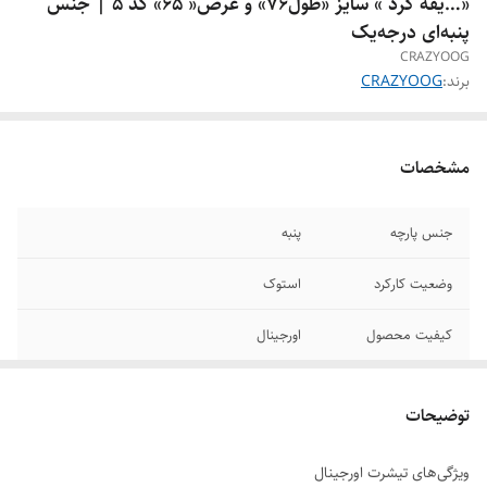
«…یقه گرد » سایز «طول۷۶» و عرض« 6۵» کد ۵ | جنس
پنبه‌ای درجه‌یک
CRAZYOOG
برند:
CRAZYOOG
مشخصات
جنس پارچه
پنبه
وضعیت کارکرد
استوک
کیفیت محصول
اورجینال
بهترین حالت برای
آب سرد
شستشوی
توضیحات
طول
۷۶
ویژگی‌های تیشرت اورجینال