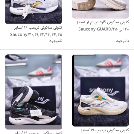
کتونی ساکونی گارد ای ام آر /سایز
کتونی ساکونی تریمپ 19 /سایز
40 الی 45/Saucony GUARD
40,41,42,43,44,45/Saucony
AMR/ فروش عمده و تک
ناموجود
ناموجود
Triumph 19
کتونی ساکونی تریمپ 19 /سایز
کتونی ساکونی تریمپ 19 /سایز