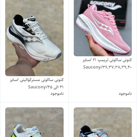
کتونی ساکونی تریمپ 21 /سایز
36,37,38,39,40/Saucony
Triumph 21
کتونی ساکونی مسترکوالیتی /سایز
۴۱ الی ۴۵/Saucony
ناموجود
ناموجود
Endorphin speed4