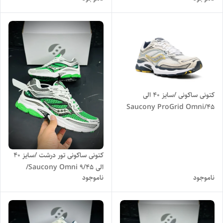
کتونی ساکونی /سایز 40 الی
45/Saucony ProGrid Omni
9/ فروش عمده و تک
کتونی ساکونی تور درشت /سایز 40
الی 45/Saucony Omni 9/
ناموجود
ناموجود
فروش عمده و تک