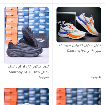
کتونی ساکونی اندورفین اسپید ۴ /
سایز 40 الی 45/Saucony
Endorphin Speed 4/ فروش
عمده و تک
کتونی ساکونی گارد ای ام آر /سایز
40 الی 45/Saucony GUARD
ناموجود
ناموجود
AMR/ فروش عمده و تک