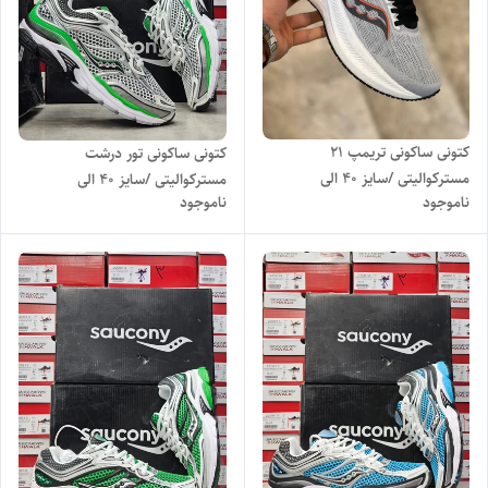
کتونی ساکونی تریمپ 21
کتونی ساکونی تور درشت
مسترکوالیتی /سایز 40 الی
مسترکوالیتی /سایز 40 الی
ناموجود
ناموجود
45/Saucony Triumph 21/
45/Saucony ProGrid Omni
فروش عمده و تک
9/ فروش عمده و تک