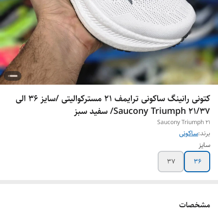
کتونی رانینگ ساکونی ترایمف 21 مسترکوالیتی /سایز 36 الی
37/Saucony Triumph 21/ سفید سبز
Saucony Triumph 21
برند:
ساکونی
سایز
37
36
مشخصات