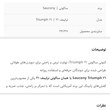
برند
ساکونی | Saucony
مدل
ترایمف 21 | Triumph 21
سایزبندی محصول
36/37
کیفیت محصول
مسترکوالیتی
توضیحات
کارکرد
نو آکبند
کتونی ساکونی Triumph 21؛ نهایت نرمی و راحتی برای دویدن‌های طولانی
طراحی شده برای دوندگان حرفه‌ای و استفاده روزانه
Saucony Triumph 21 یا همان ساکونی ترایمف ۲۱
یکی از محبوب‌ترین
کفش‌های رانینگ این برند آمریکایی است که با تمرکز بر راحتی، جذب ضربه و
دوام بالا طراحی شده است. این مدل برای دوندگان مسافت‌های طولانی و
افرادی که به دنبال یک کفش نرم و قابل اعتماد هستند، انتخابی ایده‌آل
نظرات
محسوب می‌شود.