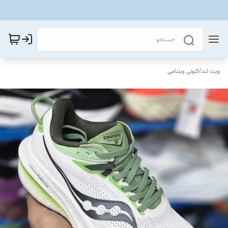
ویت لند
/
کتونی ویتنامی