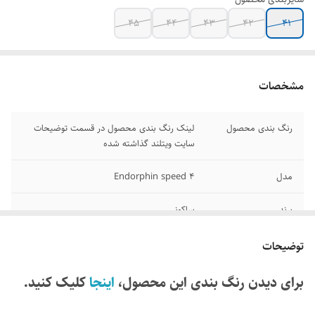
۴۵
۴۴
۴۳
۴۲
۴۱
مشخصات
رنگ بندی محصول
لینک رنگ بندی محصول در قسمت توضیحات
سایت ویتلند گذاشته شده
مدل
Endorphin speed 4
برند
ساکونی
وضعیت کارکرد
نو اکبند
توضیحات
کیفیت
مسترکوالیتی A
برای دیدن رنگ بندی این محصول،
اینجا
کلیک کنید.