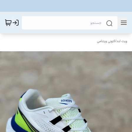
ویت لند
/
کتونی ویتنامی