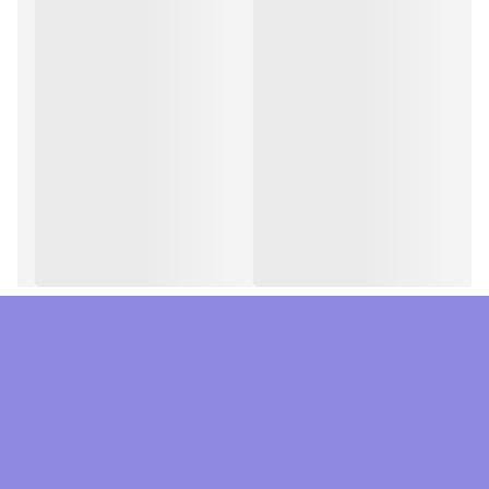
✔️ مقاومت در برابر سایش و پارگی — برای طبیعت‌گردی واقعی که احتمال
تماس با سنگ و چوب زیاد است