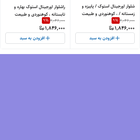
شلوار اورجینال استوک / پاییزه و
راشلوار اورجینال استوک بهاره و
زمستانه / ، کوهنوردی و طبیعت
تابستانه ، کوهنوردی و طبیعت
9
%
9
%
2,046,000
2,046,000
گردی برند EXTREME/ سایز کمر
گردی EXTREME / سایز کمر 38 و
1,846,000
1,846,000
38 و قد 97 عرض ران ۲7 /
قد 89 عرض ران 28/
افزودن به سبد
افزودن به سبد