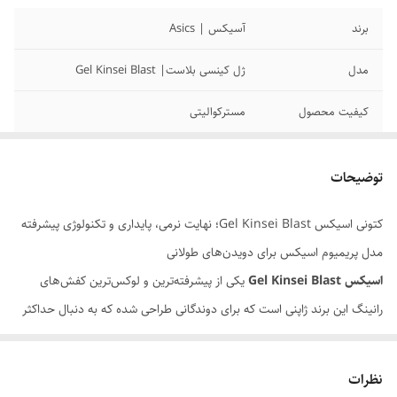
برند
آسیکس | Asics
مدل
ژل کینسی بلاست| Gel Kinsei Blast
کیفیت محصول
مسترکوالیتی
سایزبندی محصول
40/41/42/43/44/45
توضیحات
کتونی اسیکس Gel Kinsei Blast؛ نهایت نرمی، پایداری و تکنولوژی پیشرفته
مدل پریمیوم اسیکس برای دویدن‌های طولانی
اسیکس Gel Kinsei Blast
یکی از پیشرفته‌ترین و لوکس‌ترین کفش‌های
رانینگ این برند ژاپنی است که برای دوندگانی طراحی شده که به دنبال حداکثر
راحتی، جذب ضربه و پایداری در مسافت‌های طولانی هستند. این مدل
تجربه‌ای نرم، ایمن و پایدار از دویدن ارائه می‌دهد.
نظرات
ترکیب GEL و فوم FF BLAST™ PLUS ECO