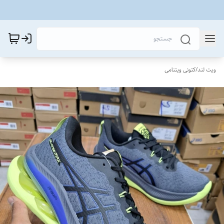
ویت لند
/
کتونی ویتنامی