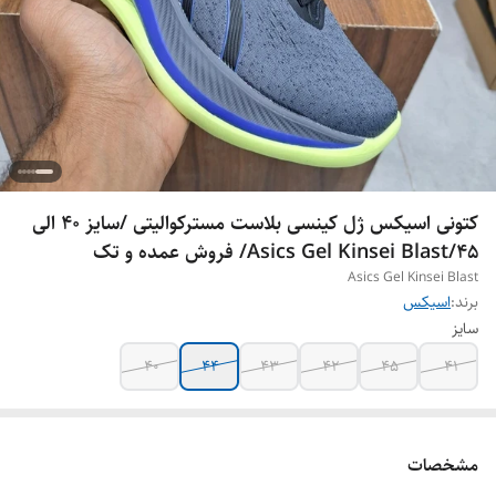
کتونی اسیکس ژل کینسی بلاست مسترکوالیتی /سایز 40 الی
45/Asics Gel Kinsei Blast/ فروش عمده و تک
Asics Gel Kinsei Blast
برند:
اسیکس
سایز
40
44
43
42
45
41
مشخصات