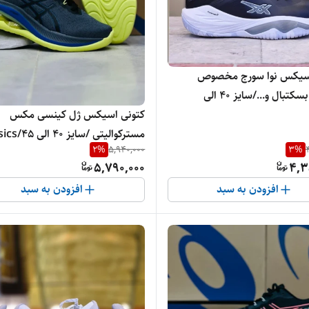
کتونی اسیکس نوا سورج مخصوص
والیبال، بسکتبال و.../سایز 40 الی
کتونی اسیکس ژل کینسی مکس
45/Asics Nova Surge Low/فروش
مسترکوالیتی /سایز 40 ا
تک
2
%
5,940,000
3
%
Gel Kinsei Max/ فروش عمده و تک
5,790,000
4,3
افزودن به سبد
افزودن به سبد