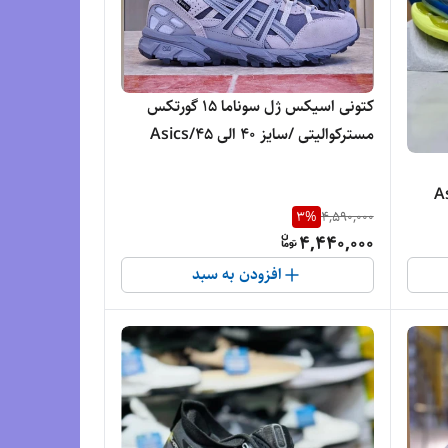
کتونی اسیکس ژل سوناما 15 گورتکس
مسترکوالیتی /سایز 40 الی 45/Asics
Gel Sonama 15/ فروش عمده و تک
لی 45/Asics
3
%
4,590,000
4,440,000
افزودن به سبد