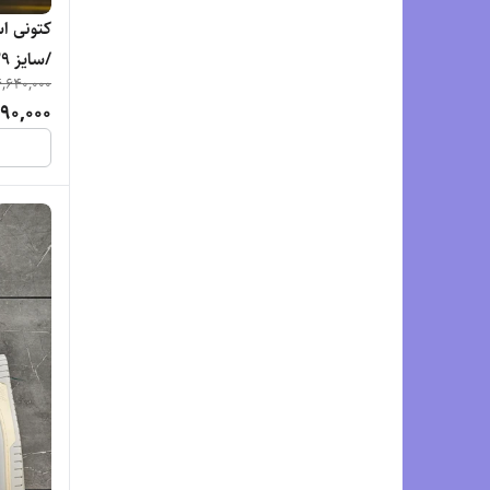
,640,000
فروش ع
90,000