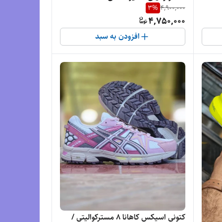
3
%
4,900,000
Gel Cumulus 27/ فروش عمده و تک
4,750,000
افزودن به سبد
کتونی اسیکس کاهانا 8 مسترکوالیتی /