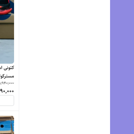
کتونی 
,940,000
el Kinsei Max
90,000