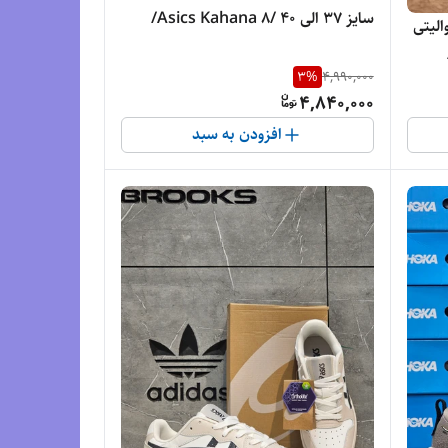
سایز 37 الی 40 /Asics Kahana 8/
10 مسترکوالیتی
سفید صورتی
As/
3
%
4,990,000
4,840,000
افزودن به سبد