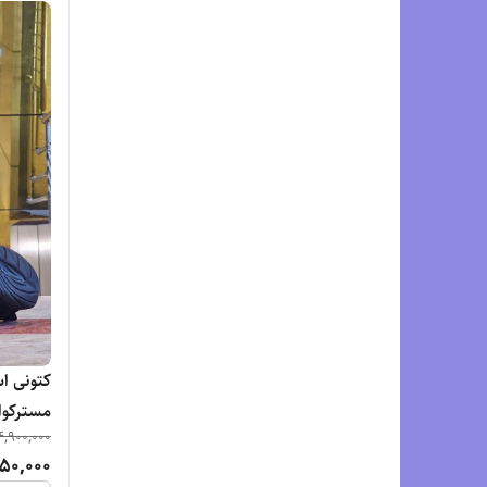
4,900,000
l Cumulus 27
50,000