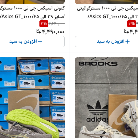
کتونی اسیکس جی تی 1000 مسترکوالیتی
کتونی اسیکس جی تی 00
/سایز 39 الی 45/Asics GT_1000/
/سایز 39 الی 45/ics GT_1000
3
%
4,640,000
3
%
4
مده و تک
فروش عمده و تک
4,490,000
4,4
افزودن به سبد
افزودن به سبد