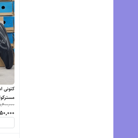
5,400,000
l Cumulus 27
50,000