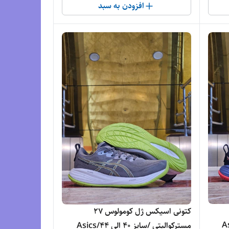
افزودن به سبد
کتونی اسیکس ژل کومولوس 27
لی 44/Asics
مسترکوالیتی /سایز 40 الی 44/Asics