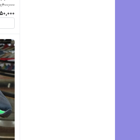
5,400,000
l Cumulus 27
50,000