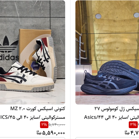
کتونی اسیکس ژل کومولوس 27
کتونی اسیکس کورت MZ 2.0
مسترکوالیتی /سایز 40 الی 44/Asics
مسترکوالیتی /سایز 40
2
%
5,740,000
3
%
Ge/ فروش عمده و تک
Court Mz 2.0/ فروش عمده و تک
5,590,000
4,7