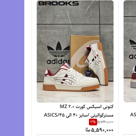
کتونی اسیکس کورت MZ 2.0
 الی 45/ASICS
مسترکوالیتی /سایز 40 الی 45/ASICS
2
%
5,740,000
Court Mz 2.0/ فروش عمده و تک
5,590,000