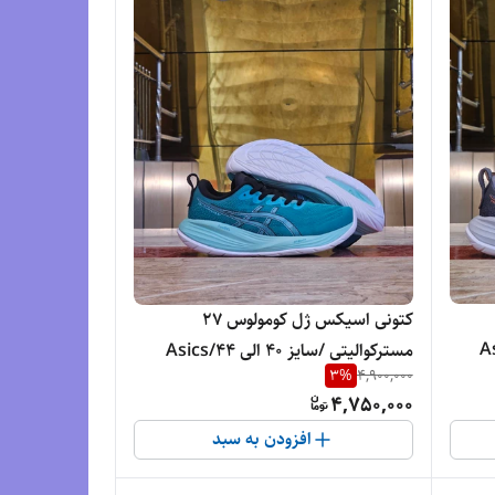
کتونی اسیکس ژل کومولوس 27
لی 44/Asics
مسترکوالیتی /سایز 40 الی 44/Asics
3
%
4,900,000
Gel Cumulus 27/ فروش عمده و تک
4,750,000
افزودن به سبد