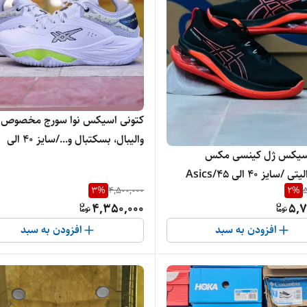
کتونی اسیکس نوا سورج مخصوص
والیبال، بسکتبال و.../سایز 40 الی
اسیکس ژل کینسی مکس
45/Surge Low
مسترکوالیتی /سایز 40 الی 45/Asics
عمده و تک
3
%
4,500,000
2
%
5
G/ فروش عمده و تک
4,350,000
5,7
افزودن به سبد
افزودن به سبد