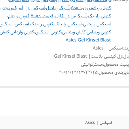
کتونی پیاده روی
،
Asics
،
آسیکس اصل
،
آسیکس ژل
،
آسیکس جدید
کتونی رانینگ
،
آسیکیس ژل کایانو
،
قیمت Asics
،
کتونی ویتنام
،
آسیکس وارداتی
،
آسیکس رانینگ
،
کتونی رانینگ آسیکس
،
آسیکس و
کتونی ویتنامی
،
کفش ویتنامی
،
کتونی آسیکس
،
کتونی وارداتی
،
کفش و
Asics Gel Kinsei Blast
ند
:
آسیکس | Asics
دل
:
ژل کینسی بلاست| Gel Kinsei Blast
یفیت محصول
:
مسترکوالیتی
ایزبندی محصول
:
40/41/42/43/44/45
آسیکس | Asics