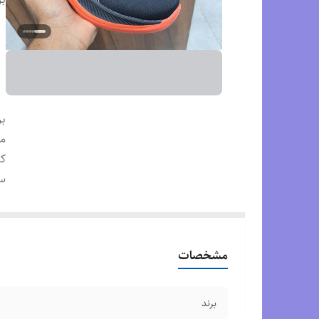
بر
م
ک
س
مشخصات
برند