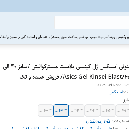
ین
کتونی ویتنامی
بوت
تــوپ ورزشــی
ساعت مچی
صندل
راهنمایی اندازه گیری سایز پا
مقال
کتونی اسیکس ژل کینسی بلاست مسترکوالیتی /سایز 40 الی
Asics Gel K/ فروش عمده و تک
Asics Gel Kinsei Bla
ند:
اسیکس
یز
40
44
43
42
45
41
ته‌بندی
:
کتونی ویتنامی
چسب‌ها :
قیمت آسیکس
،
کفش پیاده روی
،
آسیکس کایانو
،
کفش سبک
،