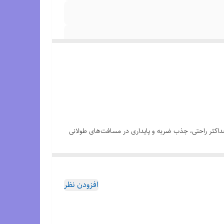
حداکثر راحتی، جذب ضربه و پایداری در مسافت‌های طولانی
ب پا به همراه فوم FF BLAST™ PLUS ECO استفاده شده است. این ترکیب باعث جذب ضربه فوق‌العاده، نرمی یکنواخت و کاهش
افزودن نظر