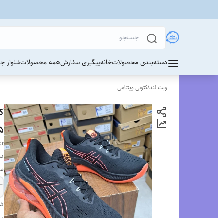
دسته‌بندی محصولات
خانه
پیگیری سفارش
همه محصولات
شلوار ج
ویت لند
/
کتونی ویتنامی
45/insei Blast
st
بر
سا
دس
بر