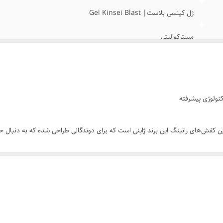
ژل کینسی بلاست| Gel Kinsei Blast
مسترکوالیتی
40/41/42/43/44/45
رین کفش‌های رانینگ این برند ژاپنی است که برای دوندگانی طراحی شده که به دنبال 
ی‌دهد.
در ساخت میان‌سول Kinsei Max از ترکیب فناوری GEL در جلو و عق