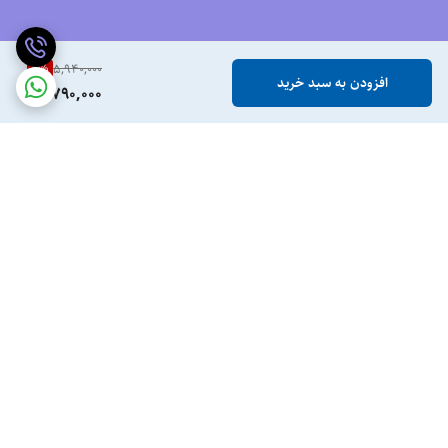
2
%
5,940,000
افزودن به سبد خرید
5,790,000
برگشت به بالا