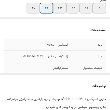
40
44
43
42
45
41
مشخصات
برند
آسیکس | Asics
مدل
ژل کینسی مکس | Gel Kinsei Max
کیفیت محصول
مسترکوالیتی
سایزبندی محصول
40/41/42/43/44/45
توضیحات
کتونی اسیکس Gel Kinsei Max؛ نهایت نرمی، پایداری و تکنولوژی پیشرفته
مدل پریمیوم اسیکس برای دویدن‌های طولانی