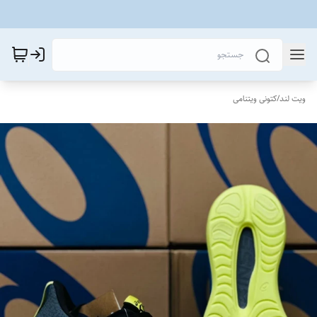
ویت لند
/
کتونی ویتنامی