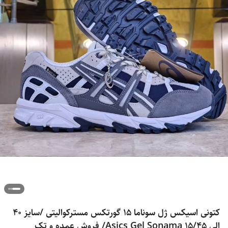
کتونی اسیکس ژل سوناما 15 گورتکس مسترکوالیتی /سایز 40
الی 45/Asics Gel Sonama 15/ فروش عمده و تک