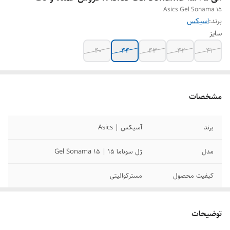
Asics Gel Sonama 15
برند:
اسیکس
سایز
40
44
43
42
41
مشخصات
برند
آسیکس | Asics
مدل
ژل سوناما 15 | Gel Sonama 15
کیفیت محصول
مسترکوالیتی
سایزبندی محصول
40/41/42/43/44/45
توضیحات