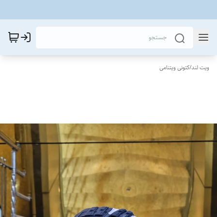
ویت لند
/
کتونی ویتنامی