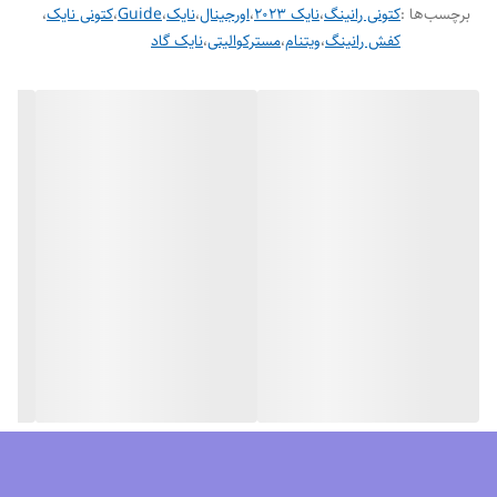
برچسب‌ها :
کتونی رانینگ
،
نایک ۲۰۲۳
،
اورجینال
،
نایک
،
Guide
،
کتونی نایک
،
کفش رانینگ
،
ویتنام
،
مسترکوالیتی
،
نایک گاد
مزایای کفش نایک گاید 10
محافظ پا
مقاومت در برابر سایش
گردش هوا
کاهش فشار
قابل انعطاف
ایده آل برای پیاده روی، باشگاه و مهمانی.