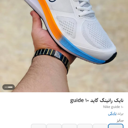
نایک رانینگ گاید guide 10
Nike guide 10
برند:
نایکی
سایز