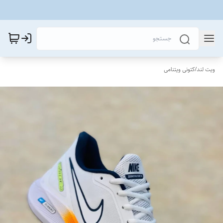
ویت لند
/
کتونی ویتنامی