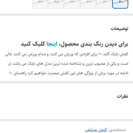
44
45
43
42
41
40
توضیحات
برای دیدن رنگ بندی محصول،
اینجا
کلیک کنید
کفش نایک گاید 10 برای افرادی که ورزش می کنند و مدام ورزش می کنند عالی
است و یکی از محبوب ترین و شناخته شده ترین مدل های نایک می باشد در
ادامه در مورد برخی از ویژگی های این کفش صحبت خواهیم کرد راهنمای 10
گوه ای شکل و انعطاف پذیر است. این به شما سرعت بیشتری در هنگام راه
رفتن می دهد. رویه از پارچه و فوم ساخته شده است تا به شما کمک کند
نظرات
انعطاف پذیری داشته باشید و فشار را کاهش دهید. از جمله تهویه داخل کفش
قسمت داخلی کفی نخی برای دوام بالا دور تا دور دوخته شده است و یک کفی
قابل تعویض و قابل شستشو از اسفنج ساخته شده و از تناسب مناسب پارچه
دسته‌بندی
:
کتونی ویتنامی
نخی اطمینان حاصل می کند که استفاده آسانی دارد.