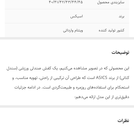
سایزبندی محصول
40/41/42/43/44/45
برند
اسیکس
کشور تولید کننده
ویتنام وارداتی
مدل
Gel Sonoma
توضیحات
کیفیت محصول
مسترکوالیتی A
این محصولی که در تصویر مشاهده می‌کنیم، یک کفش صندلی ورزشی (سندل
وضعیت کارکرد
نو اکبند
کتانی) از برند ASICS است که طراحی آن ترکیبی از راحتی، تهویه مناسب، و
سیستم بند
سیستم بند کشی سریع که راحتی در پوشیدن و
استحکام برای استفاده‌های روزمره و طبیعت‌گردی است. در ادامه جزئیات
درآوردن کفش را افزایش می‌دهد.
دقیق‌تری از این مدل ارائه می‌دهم:
زیره میانی
دارای تکنولوژی Amplifoam برای جذب ضربه بالا
و راحتی هنگام راه رفتن یا دویدن.
نظرات
---
جنس رویه
ترکیبی از پارچه مش (Mesh) با تهویه عالی و