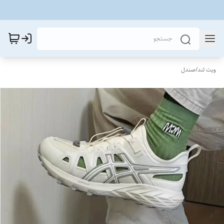
ویت لند
/
صندل