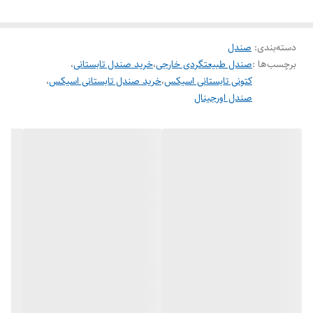
قطعات TPU برای افزایش دوام
ویژگی‌های اصلی کفش:
زیره خارجی
لاستیکی با آاج‌های عمیق، مناسب برای سطوح
دسته‌بندی
:
صندل
ناهموار و کوهستانی.
برچسب‌ها :
صندل طبیعتگردی خارجی
،
خرید صندل تابستانی
،
1. برند و مدل:
کتونی تابستانی اسیکس
،
خرید صندل تابستانی اسیکس
،
صندل اورجینال
برند: ASICS
مدل: از سری‌های trail running می باشد
2. طراحی و متریال:
رویه: ترکیبی از پارچه مش (Mesh) با تهویه عالی و قطعات TPU برای افزایش
دوام. این طراحی صندلی باعث می‌شود هوا به راحتی در کفش جریان داشته
باشد.