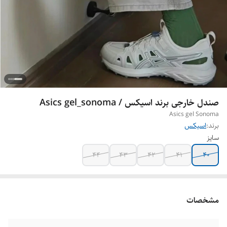
صندل خارجی برند اسیکس / Asics gel_sonoma
Asics gel Sonoma
برند:
اسیکس
سایز
44
43
42
41
40
مشخصات