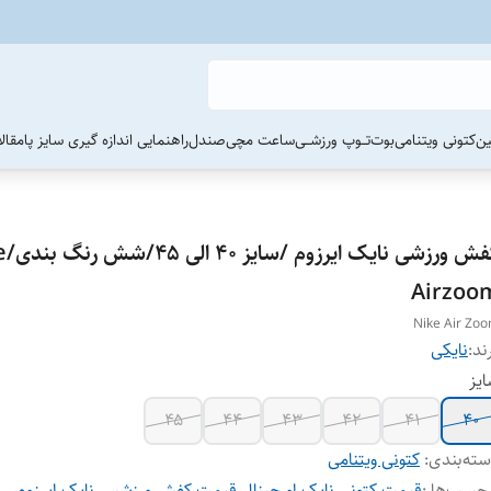
ین
کتونی ویتنامی
بوت
تــوپ ورزشــی
ساعت مچی
صندل
راهنمایی اندازه گیری سایز پا
مقال
کفش ورزش
Airzoo
Nike Air Zo
ند:
نایکی
یز
۴۵
۴۴
۴۳
۴۲
۴۱
۴۰
ته‌بندی
:
کتونی ویتنامی
چسب‌ها :
قیمت کتونی نایک اورجینال
،
قیمت کفش ورزشس نایک ایرزوم
،