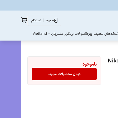
ورود | ثبت‌نام
ات
کدهای تخفیف ویژه!!
سوالات پرتکرار مشتریان – Vietland
ی نایک ایرزوم /سایز ۴۰ الی ۴۵/شش رنگ بندی/Nike
ناموجود
دیدن محصولات مرتبط