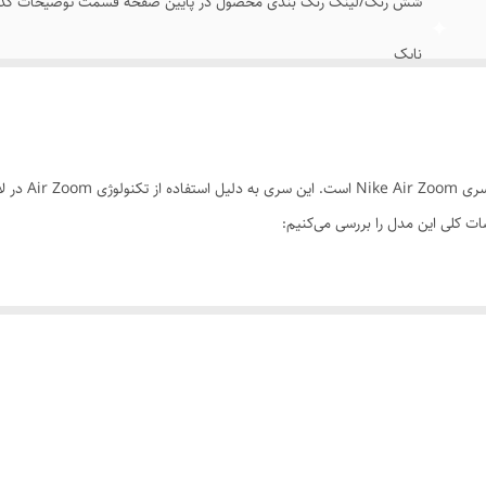
شش رنگ/لینک رنگ بندی محصول در پایین صفحه قسمت توضیحات گذا
نایک
Airzoom
ویتنام وارداتی
این کفش ورزشی 
های کپی/مسترکوالیتی
 کلی این مدل را بررسی می‌کنیم:
نو اکبند