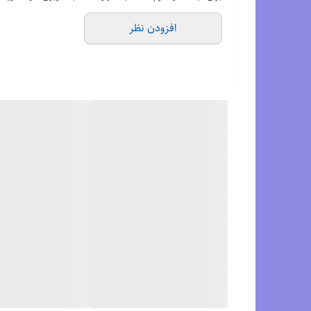
5. لایه‌ی میانی (Midsole):
افزودن نظر
• فناوری Air Zoom برای جذب ضربه و بازگشت انرژی بیشتر در هنگام دویدن
• کف نرم و منعطف برای کاهش فشار روی پا
6. زیره‌ی کفش:
• لاستیکی مقاوم در برابر سایش برای افزایش دوام
• طراحی مناسب جهت چسبندگی و کنترل بهتر روی سط
7. طراحی:
• لوگوی نایک (Swoosh) در کناره‌ی کفش
• حلقه‌ی کششی در پشت کفش برای راحت‌تر پوشیدن
• استفاده از جزئیات گرافیکی مدرن برای جلوه‌ی جذاب‌تر
مناسب برای چه افرادی است؟
• دونده‌ها و افرادی که ورزش‌های هوازی انجام می‌دهند
• تمرینات باشگاهی و روزمره
• استفاده‌ی روزانه به دلیل طراحی شیک و راحت