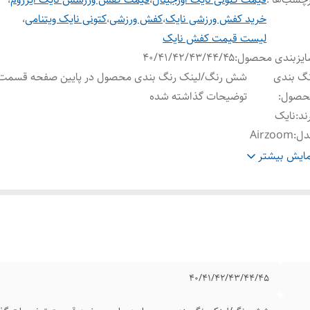
خرید کفش ورزشی نایک
،
کفش ورزشی
،
کتونی نایک ویتنامی
،
لیست قیمت کفش نایک
ایزبندی محصول
:
۴۰/۴۱/۴۲/۴۳/۴۴/۴۵
گ بندی
شش رنگ/لینک رنگ بندی محصول در پایین صفحه قسمت
حصول
:
توضیحات گذاشته شده
ند
:
نایک
دل
:
Airzoom
ور تولید کننده
:
ویتنام وارداتی
ایش بیشتر
یفیت محصول
:
های کپی/مسترکوالیتی
عیت کارکرد
:
نو اکبند
۴۰/۴۱/۴۲/۴۳/۴۴/۴۵