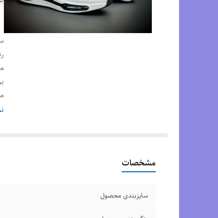
س
رن
م
بر
م
کش
نم
ک
وض
مشخصات
سایزبندی محصول