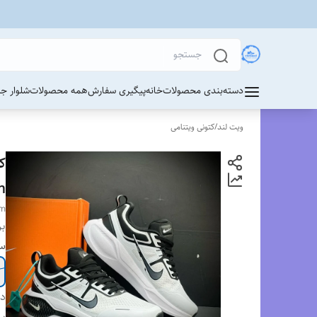
دسته‌بندی محصولات
خانه
پیگیری سفارش
همه محصولات
شلوار ج
ویت لند
/
کتونی ویتنامی
m
om
بر
سا
دس
بر