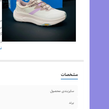
س
بر
ک
زی
رن
نم
م
م
کش
مشخصات
وض
سایزبندی محصول
برند