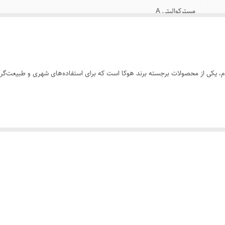
مسترکوالیتی A
ویبرام ضد لغزش و ضد سایش
پنج رنگ/لینک رنگ بندی محصول در پایین صفحه قسمت توضیحات گذاش
Hoka transport
ویتنام وارداتی
ت بالا در برابر سایش و لغزش را فراهم می‌کند و برای مسیرهای مختلف مناسب است.
نو اکبند
س هستند که خاصیت ضدآب و تنفس‌پذیری را ارائه می‌دهد و پاها را در شرایط مختل
دارند که راحتی بیشتری را در پیاده‌روی‌های طولانی فراهم می‌کند.
روزمره، پیاده‌روی و طبیعت‌گردی مناسب است و ترکیبی از عملکرد و استایل را ارائه
نید.