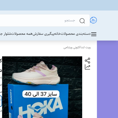
دسته‌بندی محصولات
خانه
پیگیری سفارش
همه محصولات
شلوار ج
ویت لند
/
کتونی ویتنامی
کت
دارد/m
rt
بر
سا
دس
بر