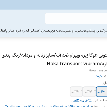
ین
کتونی ویتنامی
بوت
تــوپ ورزشــی
ساعت مچی
صندل
راهنمایی اندازه گیری سایز پا
مقال
ونی هوکا زیره ویبرام ضد آب/سایز زنانه و مردانه/رنگ بندی
Hoka transport vibra
Hoka transpo
ند:
هوکا
یز
۳۹
۳۷
۴۰
ته‌بندی
:
کتونی ویتنامی
چسب‌ها :
Hoka
،
Vibram
،
Goretex
،
طبیعتگردی
،
هوکا
،
Trailrunning
،
ویب