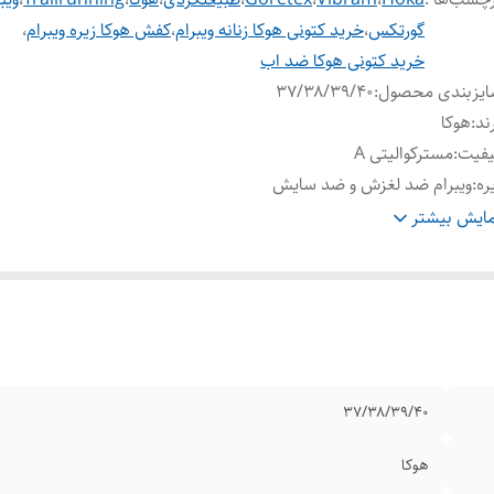
گورتکس
،
خرید کتونی هوکا زنانه ویبرام
،
کفش هوکا زیره ویبرام
،
خرید کتونی هوکا ضد اب
ایزبندی محصول
:
۳۷/۳۸/۳۹/۴۰
ند
:
هوکا
یفیت
:
مسترکوالیتی A
ره
:
ویبرام ضد لغزش و ضد سایش
گ بندی
پنج رنگ/لینک رنگ بندی محصول در پایین صفحه قسمت 
ایش بیشتر
حصول
:
گذاشته شده
دل
:
Hoka transport
ور تولید کننده
:
ویتنام وارداتی
عیت کارکرد
:
نو اکبند
۳۷/۳۸/۳۹/۴۰
هوکا