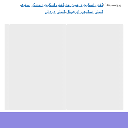
برچسب‌ها :
کفش اسکیچرز بدون بند
،
کفش اسکیچرز مشکی سفید
،
کتونی اسکیچرز اورجینال
،
کتونی دارداتی