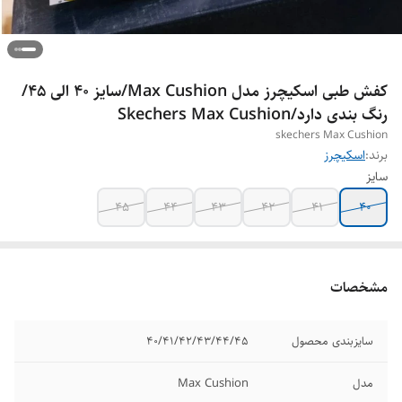
کفش طبی اسکیچرز مدل Max Cushion/سایز 40 الی 45/
رنگ بندی دارد/Skechers Max Cushion
skechers Max Cushion
برند:
اسکیچرز
سایز
45
44
43
42
41
40
مشخصات
سایزبندی محصول
40/41/42/43/44/45
مدل
Max Cushion