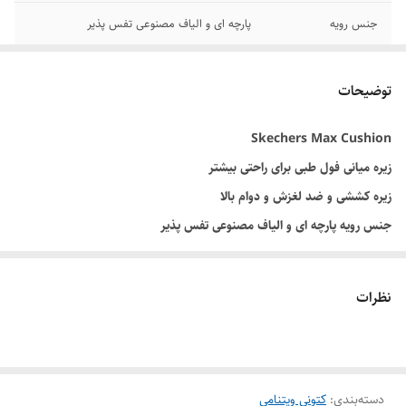
جنس رویه
پارچه ای و الیاف مصنوعی تفس پذیر
برند
اسکیچرز
توضیحات
کشور تولید کننده
ویتنام وارداتی
Skechers Max Cushion
سیستم کفی
GOga matv برای راحتی بیشتر پشتیبانی قوص
زیره میانی فول طبی برای راحتی بیشتر
کیفیت محصول
مسترکوالیتی
زیره کششی و ضد لغزش و دوام بالا
جنس رویه پارچه ای و الیاف مصنوعی تفس پذیر
وضعیت کارکرد
نو آکبند
سیستم کفی GOga matvبرای راحتی بیشتر پشتیبانی قوص
ویژگی های زیره
زیره کششی و ضد لغزش و دوام بالا
با تایید متخصصین پا زیره میانی هندوسی برای ایجاد حرمت طبیعی در هر گام
نظرات
وزن پایین و دوام بالا قابل شست شو
ساخت ویتنام سایز بندی 40 تا 45
برای دیدن رنگ بندی محصول،
اینجا
کلیک کنید.
دسته‌بندی
:
کتونی ویتنامی