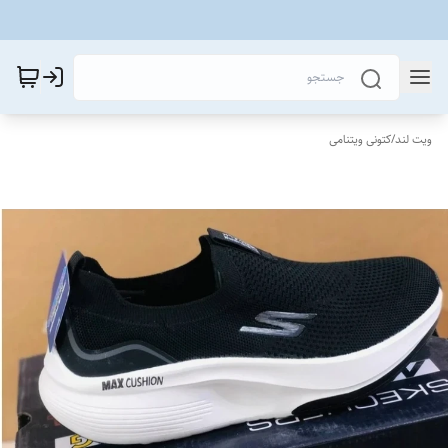
ویت لند
/
کتونی ویتنامی