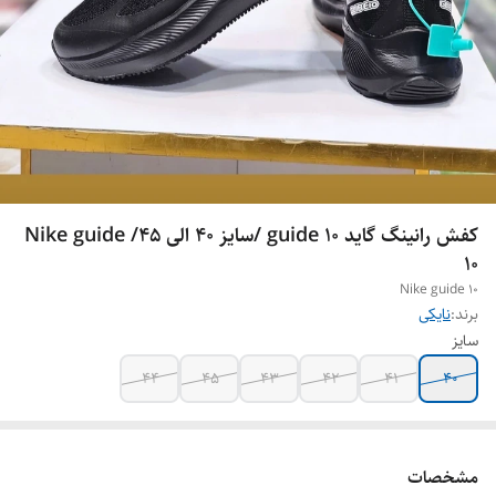
کفش رانینگ گاید guide 10 /سایز 40 الی 45/ Nike guide
10
Nike guide 10
برند:
نایکی
سایز
44
45
43
42
41
40
مشخصات