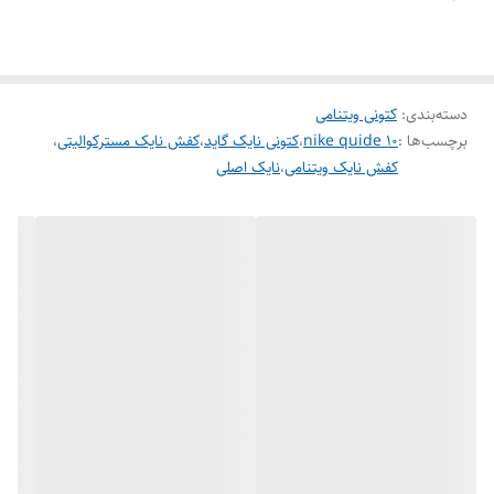
انعطاف پذیری داشته باشید و فشار را کاهش دهید. از جمله تهویه داخل کفش
قسمت داخلی کفی نخی برای دوام بالا دور تا دور دوخته شده است و یک کفی
قابل تعویض و قابل شستشو از اسفنج ساخته شده و از تناسب مناسب پارچه
دسته‌بندی
:
کتونی ویتنامی
نخی اطمینان حاصل می کند که استفاده آسانی دارد.
برچسب‌ها :
nike quide 10
،
کتونی نایک گاید
،
کفش نایک مسترکوالیتی
،
کفش نایک ویتنامی
،
نایک اصلی
مزایای کفش نایک گاید 10
محافظ پا
مقاومت در برابر سایش
گردش هوا
کاهش فشار