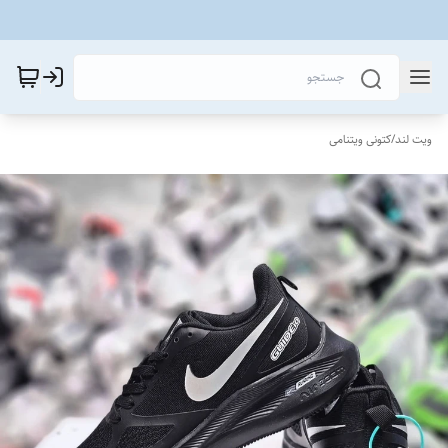
ویت لند
/
کتونی ویتنامی