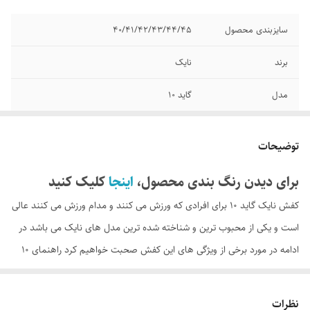
سایزبندی محصول
40/41/42/43/44/45
برند
نایک
مدل
گاید 10
کیفیت محصول
مسترکوالیتی A
توضیحات
وضعیت کارکرد
نو آکبند
برای دیدن رنگ بندی محصول،
اینجا
کلیک کنید
کشور تولید کننده
ویتنام
کفش نایک گاید 10 برای افرادی که ورزش می کنند و مدام ورزش می کنند عالی
است و یکی از محبوب ترین و شناخته شده ترین مدل های نایک می باشد در
ادامه در مورد برخی از ویژگی های این کفش صحبت خواهیم کرد راهنمای 10
گوه ای شکل و انعطاف پذیر است. این به شما سرعت بیشتری در هنگام راه
رفتن می دهد. رویه از پارچه و فوم ساخته شده است تا به شما کمک کند
نظرات