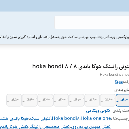
ین
کتونی ویتنامی
بوت
تــوپ ورزشــی
ساعت مچی
صندل
راهنمایی اندازه گیری سایز پا
مقال
ونی رانینگ هوکا باندی ۸ / hoka bondi 8
Hoka bondi 8 sho
ند:
هوکا
یزبندی
45
44
43
42
41
39
38
۴۰
ته‌بندی
:
کتونی ویتنامی
چسب‌ها :
Hoka one one
،
Hoka bondi8
،
کتونی سبک
،
هوکا باندی هش
کفش دویدن پیاده روی
،
کفش مخصوص رانینگ
،
کفش هوکا باندی 