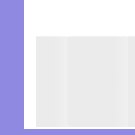
جلو ،انتی باکتریال ،ضد عرق و ضد بو نیز می باشد
.