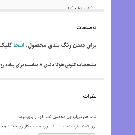
کشور تولید کننده
کیفیت
توضیحات
وضعیت کارکرد
برای دیدن رنگ بندی محصول،
اینجا
کلیک 
سایز بندی
مشخصات کتونی هوکا باندی ۸ مناسب برای پیاده روی :
رویه :
قسمت رویه از الیاف کتان ساخته شده است و روی قس
جلویی کفش انعطاف کافی دارد.رویه کفش استحکام من
نظرات
زیره :
شما هم درباره این محصول نظر خود را بنویسید.
متناسب می باشد.
برای ثبت نظر، لازم است ابتدا وارد حساب کاربری خود شوید.
کف طبی و ارتجاعی می باشد و دارای زیره سبک و نرم ب