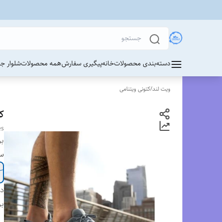
دسته‌بندی محصولات
خانه
پیگیری سفارش
همه محصولات
شلوار ج
ویت لند
/
کتونی ویتنامی
کت
es
بر
سا
دس
بر