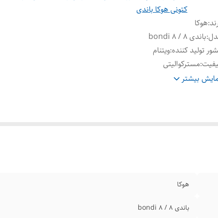
کتونی هوکا باندی
ند
:
هوکا
دل
:
باندی ۸ / bondi 8
ور تولید کننده
:
ویتنام
یفیت
:
مسترکوالیتی
عیت کارکرد
:
نو اکبند
ایش بیشتر
یز بندی
:
38/39/40/41/42/43/44/45
هوکا
باندی ۸ / bondi 8