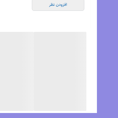
افزودن نظر
زیبا و جذاب است و با هر پوششی مطابقت دارد.
مزایا کتونی هوکا باندی ۸ :
کتونی رانینگ هوکا باندی ۸ نرم ،سبک و راحت ومناسب استفاده روزمره پیاده روی و ورزش می باشد.برای جلوگیری از دیسک کمر، آرتروز ، تسکین کمردرد و پادرد توصیه می شود.
دیگر مزایا : تنفس پذیری بالا، قابل شستشو داخل ماش