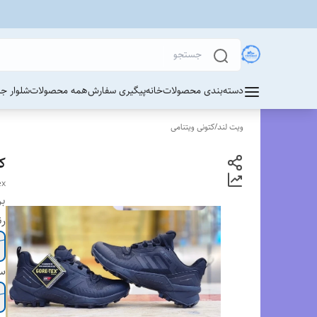
دسته‌بندی محصولات
خانه
پیگیری سفارش
همه محصولات
شلوار ج
ویت لند
/
کتونی ویتنامی
کت
ex
بر
ر
سا