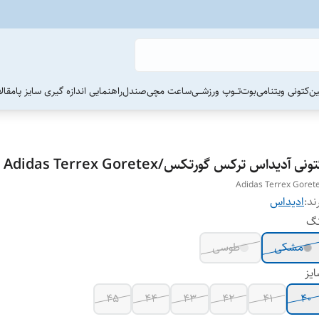
ین
کتونی ویتنامی
بوت
تــوپ ورزشــی
ساعت مچی
صندل
راهنمایی اندازه گیری سایز پا
مقال
ونی آدیداس ترکس گورتکس/Adidas Terrex Goretex
Adidas Terrex Goret
ند:
ادیداس
نگ
مشکی
طوسی
یز
45
44
43
42
41
40