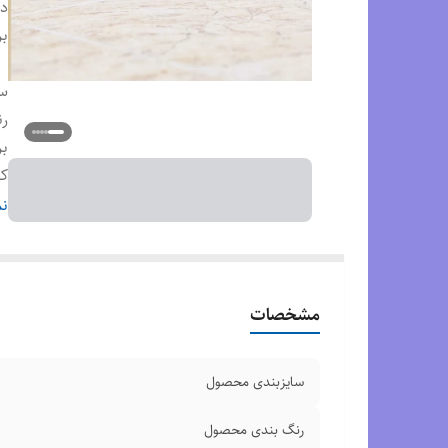
دس
بر
س
ر
بر
کش
ک
نم
وض
مشخصات
سایزبندی محصول
رنگ بندی محصول