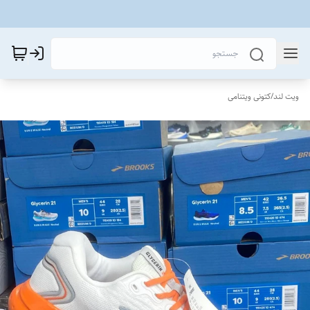
ویت لند
/
کتونی ویتنامی