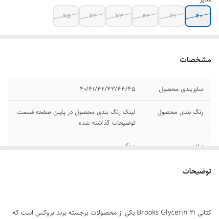
۴۵
۴۴
۴۳
۴۲
۴۱
۴۰
مشخصات
سایزبندی محصول
۴۰/۴۱/۴۲/۴۳/۴۴/۴۵
رنگ بندی محصول
لینک رنگ بندی محصول در پایین صفحه قسمت
توضیحات گذاشته شده
برند
بروکس
مدل
Brooks Glycerin 21
توضیحات
کیفیت محصول
مسترکوالیتی A
کتانی Brooks Glycerin 21 یکی از محصولات برجسته برند بروکس است که
وضعیت کارکرد
نو اکبند