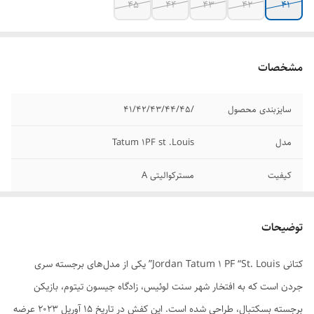
45
44
43
42
41
مشخصات
سایزبندی محصول
/41/42/43/44/45
مدل
Tatum 1PF st .Louis
کیفیت
مسترکوالیتی A
برند
جردن
توضیحات
وضعیت کارکرد
نو اکبند
کتانی Jordan Tatum 1 PF “St. Louis” یکی از مدل‌های برجسته سری
جردن است که به افتخار شهر سنت لوئیس، زادگاه جیسون تیتوم، بازیکن
برجسته بسکتبال، طراحی شده است. این کفش در تاریخ ۱۵ آوریل ۲۰۲۳ عرضه