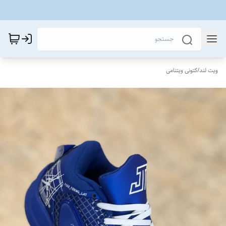
ویت لند
/
کتونی ویتنامی