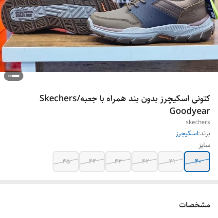
کتونی اسکیچرز بدون بند همراه با جعبه/Skechers
Goodyear
skechers
برند:
اسکیچرز
سایز
45
44
43
42
41
40
مشخصات