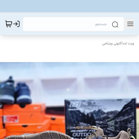
ویت لند
/
کتونی ویتنامی