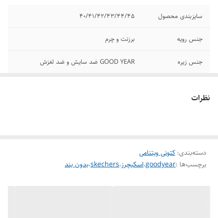
سایزبندی محصول
40/41/42/43/44/45
جنس رویه
برزنت و چرم
جنس زیره
GOOD YEAR ضد سایش و ضد لغزش
برند
اسکیچرز
نظرات
جنس کفی
GoGA MAT .در قسمتگودی پا . AIR _COOLED
MEMORY FOAM
کیفیت
مسترکوالیتی A
دسته‌بندی
:
کتونی ویتنامی
برچسب‌ها :
goodyear
،
اسکیچرز
،
skechers
،
بدون بند