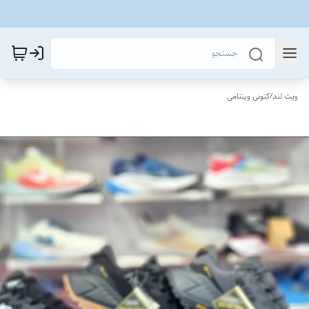
ویت لند
/
کتونی ویتنامی