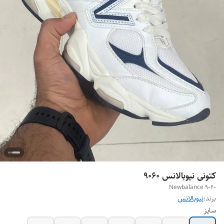
کتونی نیوبالانس ۹۰۶۰
Newbalance 9060
برند:
نیوبالانس
سایز