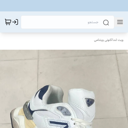
ویت لند
/
کتونی ویتنامی