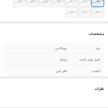
36
۴۳
۴۵
۴۴
۴۰
۴۲
۴۱
39
38
37
مشخصات
برند
نیوبالانس
کشور تولید کننده
ویتنام
کیفیت
های کپی
قابلیت شست و شو
دارد
در ماشین لباسشویی
نظرات