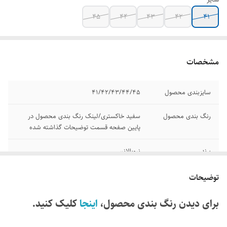
۴۵
۴۴
۴۳
۴۲
۴۱
مشخصات
سایزبندی محصول
۴۱/۴۲/۴۳/۴۴/۴۵
رنگ بندی محصول
سفید خاکستری/لینک رنگ بندی محصول در
پایین صفحه قسمت توضیحات گذاشته شده
برند
نیوبالانس
مدل
Fresh foam x
توضیحات
کشور تولید کننده
ویتنام
برای دیدن رنگ بندی محصول،
اینجا
کلیک کنید.
کیفیت
مسترکوالیتی A