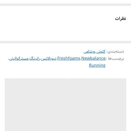
وضعیت کارکرد
نو اکبند
نظرات
قابلیت تنفس پذیری
دارد
دسته‌بندی
:
کتونی ویتنامی
برچسب‌ها :
Newbalance
،
Freshfoamx
،
نیوبالانس
،
رانینگ
،
مسترکوالیتی
،
Running