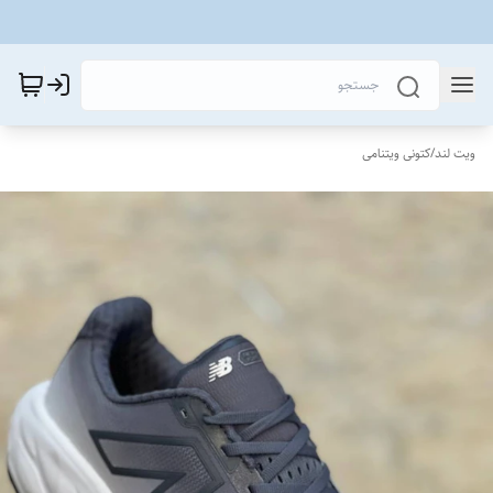
ویت لند
/
کتونی ویتنامی