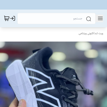
ویت لند
/
کتونی ویتنامی