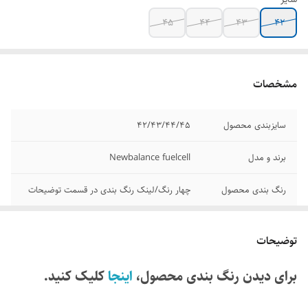
45
44
43
42
مشخصات
سایزبندی محصول
۴۲/۴۳/۴۴/۴۵
برند و مدل
Newbalance fuelcell
رنگ بندی محصول
چهار رنگ/لینک رنگ بندی در قسمت توضیحات
کشور تولید کننده
ویتنام
توضیحات
کیفیت
مسترکوالیتی A
برای دیدن رنگ بندی محصول،
اینجا
کلیک کنید.
وضعیت کارکرد
نو اکبند