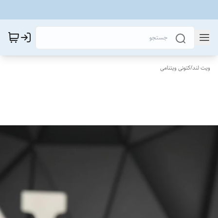
ویت لند
/
کتونی ویتنامی