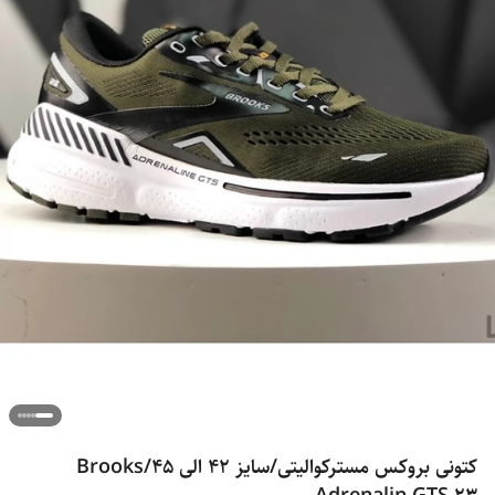
کتونی بروکس مسترکوالیتی/سایز 42 الی 45/Brooks