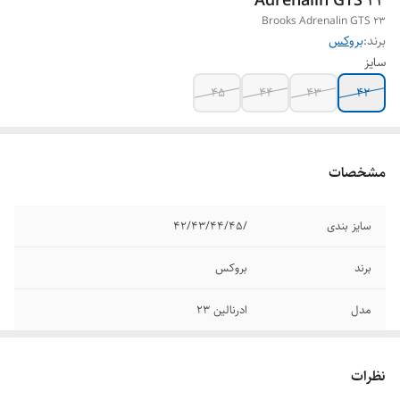
Adrenalin GTS 23
Brooks Adrenalin GTS 23
برند:
بروکس
سایز
۴۵
۴۴
۴۳
۴۲
مشخصات
سایز بندی
/۴۲/۴۳/۴۴/۴۵
برند
بروکس
مدل
ادرنالین ۲۳
کیفیت
مسترکوالیتی A
نظرات
وضعیت کارکرد
نو اکبند