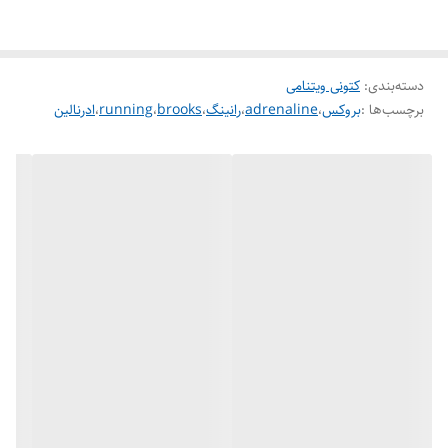
دسته‌بندی
:
کتونی ویتنامی
برچسب‌ها :
بروکس
،
adrenaline
،
رانینگ
،
brooks
،
running
،
ادرنالین