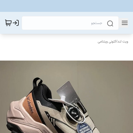
ویت لند
/
کتونی ویتنامی