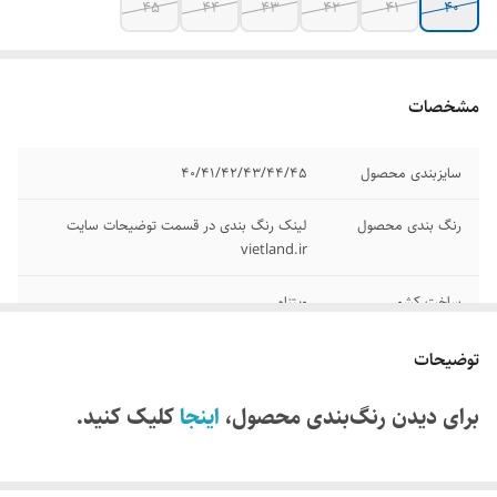
۴۵
۴۴
۴۳
۴۲
۴۱
۴۰
مشخصات
سایزبندی محصول
۴۰/۴۱/۴۲/۴۳/۴۴/۴۵
رنگ بندی محصول
لینک رنگ بندی در قسمت توضیحات سایت
vietland.ir
ساخت کشور
ویتنام
برند
هوکا
توضیحات
وضعیت کارکرد
نو آکبند
برای دیدن رنگ‌بندی محصول،
اینجا
کلیک کنید.
مدل
Elevon 2