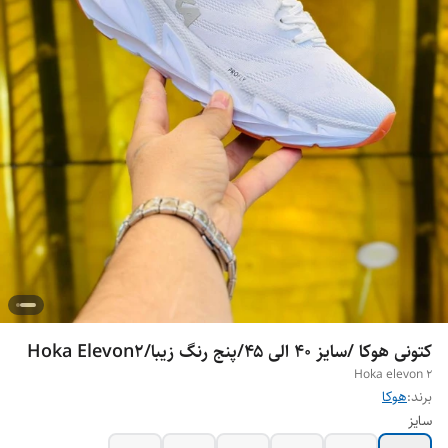
کتونی هوکا /سایز ۴۰ الی ۴۵/پنج رنگ زیبا/Hoka Elevon2
Hoka elevon 2
برند:
هوکا
سایز