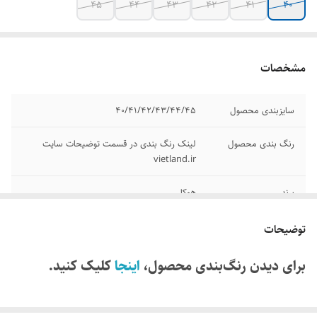
۴۵
۴۴
۴۳
۴۲
۴۱
۴۰
مشخصات
سایزبندی محصول
۴۰/۴۱/۴۲/۴۳/۴۴/۴۵
رنگ بندی محصول
لینک رنگ بندی در قسمت توضیحات سایت
vietland.ir
برند
هوکا
مدل
Elevon 2
توضیحات
ساخت کشور
ویتنام
برای دیدن رنگ‌بندی محصول،
اینجا
کلیک کنید.
کیفیت
مسترکوالیتی A