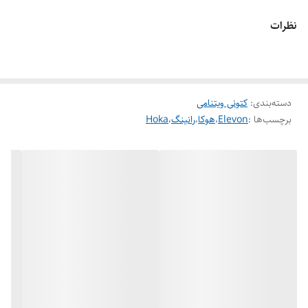
وضعیت کارکرد
نو آکبند
نظرات
دسته‌بندی
:
کتونی ویتنامی
برچسب‌ها :
Elevon
،
هوکا
،
رانینگ
،
Hoka