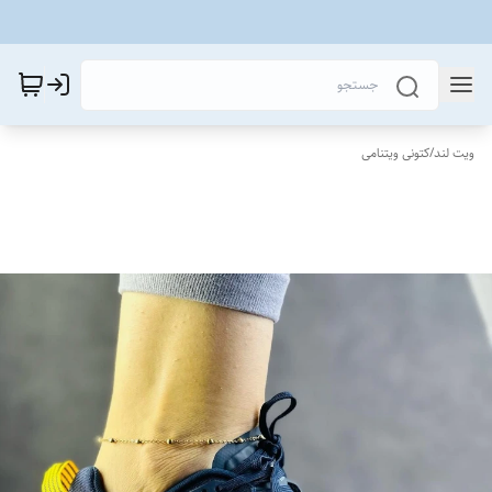
ویت لند
/
کتونی ویتنامی