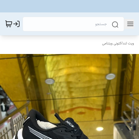
ویت لند
/
کتونی ویتنامی