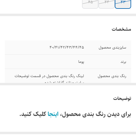
45
44
43
مشخصات
سایزبندی محصول
40/41/42/43/44/45
برند
پوما
رنگ بندی محصول
لینگ رنگ بندی محصول در قسمت توضیحات
سایت ویتلند گذاشته شده
مدل
نیترو
توضیحات
کیفیت
مسترکوالیتی
برای دیدن رنگ بندی محصول،
اینجا
کلیک کنید.
وضعیت کارکرد
نو آکبند