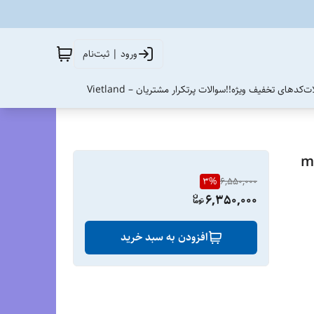
ورود | ثبت‌نام
ات
کدهای تخفیف ویژه!!
سوالات پرتکرار مشتریان – Vietland
نوع رنگ/mizuno
3
%
6,550,000
6,350,000
افزودن به سبد خرید