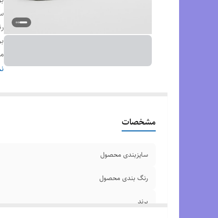
س
ر
بر
م
وض
نم
ک
مشخصات
سایزبندی محصول
رنگ بندی محصول
برند