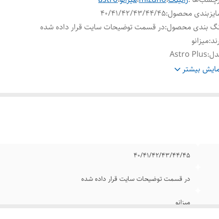
ایزبندی محصول
:
40/41/42/43/44/45
نگ بندی محصول
:
در قسمت توضیحات سایت قرار داده شده
ند
:
میزانو
دل
:
Astro Plus
عیت کارکرد
:
نو آکبند
ایش بیشتر
یفیت
:
مسترکوالیتی A
40/41/42/43/44/45
در قسمت توضیحات سایت قرار داده شده
میزانو