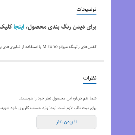
مدل
توضیحات
وضعیت کارکرد
برای دیدن رنگ بندی محصول،
اینجا
کلیک 
کیفیت
کفش‌های رانینگ میزانو Mizuno ب
خستگی پا در طول دویدن جلوگیری کنند. برند Mizuno با توجه به نیازهای دوندگان، همیشه در تلاش است تا محصولاتی با کیفیت بالا و با دوام را ارائه دهد.
ساخت ویتنام سایز بندی 40 تا 45
نظرات
شما هم درباره این محصول نظر خود را بنویسید.
برای ثبت نظر، لازم است ابتدا وارد حساب کاربری خود شوید.
افزودن نظر