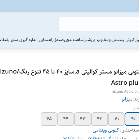
ین
کتونی ویتنامی
بوت
تــوپ ورزشــی
ساعت مچی
صندل
راهنمایی اندازه گیری سایز پا
مقال
کتونی میزانو مستر کوالیتی a,سایز ۴۰ تا ۴۵ ت
Astro plu
mizuno Astro pl
ند:
میزانو
یز
45
44
43
42
41
40
ته‌بندی
:
کتونی ویتنامی
چسب‌ها :
رانینگ
،
mizuno
،
میزانو
،
astro