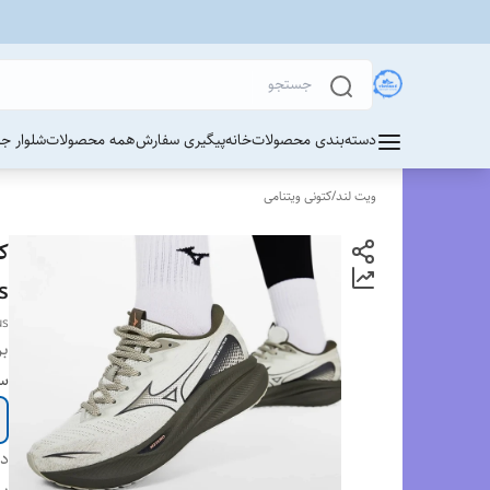
دسته‌بندی محصولات
خانه
پیگیری سفارش
همه محصولات
شلوار ج
ویت لند
/
کتونی ویتنامی
s
us
بر
سا
دس
بر