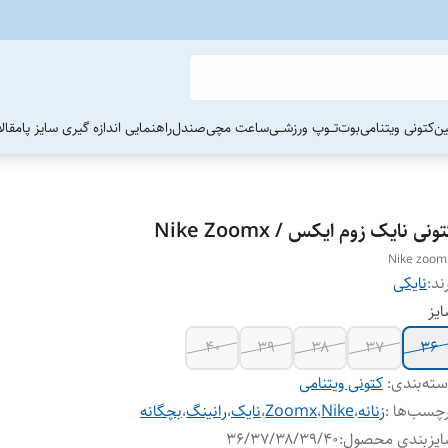
ین
کتونی ویتنامی
بوت
تــوپ ورزشــی
ساعت مچی
صندل
راهنمایی اندازه گیری سایز پا
مقال
ونی نایک زوم ایکس / Nike Zoomx
Nike zoom
ند:
نایکی
یز
۴۰
۳۹
۳۸
۳۷
۳۶
ته‌بندی
:
کتونی ویتنامی
چسب‌ها :
زنانه
،
Nike
،
Zoomx
،
نایک
،
رانینگ
،
بچگانه
ایزبندی محصول
:
۳۶/۳۷/۳۸/۳۹/۴۰