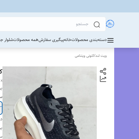
دسته‌بندی محصولات
خانه
پیگیری سفارش
همه محصولات
شلوار ج
ویت لند
/
کتونی ویتنامی
کت
 x
بر
سا
دس
بر
س