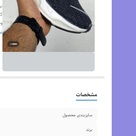
بر
ک
وض
م
نم
کش
مشخصات
سایزبندی محصول
برند