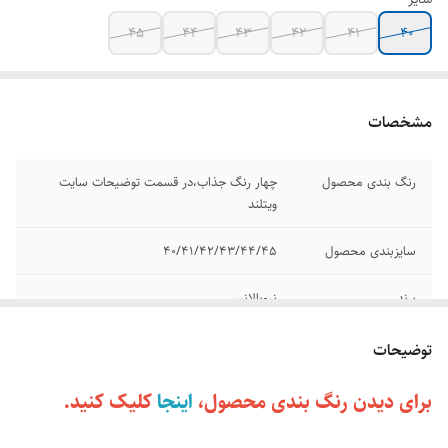
۴۵
۴۴
۴۳
۴۲
۴۱
۴۰
مشخصات
رنگ بندی محصول
چهار رنگ جذاب،در قسمت توضیحات سایت
ویتلند
سایزبندی محصول
۴۰/۴۱/۴۲/۴۳/۴۴/۴۵
برند
نیوبالانس
مدل
Freshfoam x more
توضیحات
وضعیت کارکرد
نو اکبند
برای دیدن رنگ بندی محصول،
اینجا
کلیک کنید.
کشور تولید کننده
ویتنام وارداتی