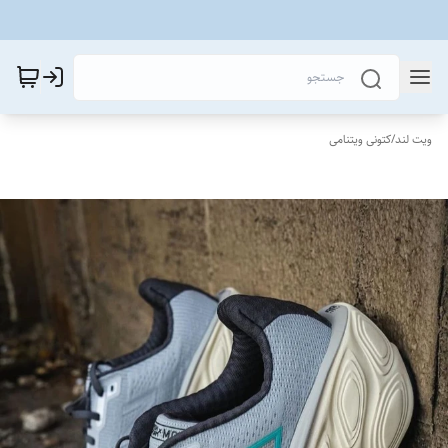
ویت لند
/
کتونی ویتنامی