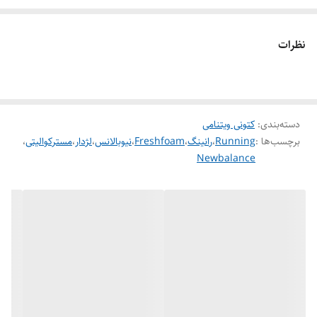
کیفیت
مسترکوالیتی a
نظرات
رویه
محافظت از پا، توری با کیفیت، قلبلیت تنفس
پذیری بالا
دسته‌بندی
:
کتونی ویتنامی
برچسب‌ها :
Running
،
رانینگ
،
Freshfoam
،
نیوبالانس
،
لژدار
،
مسترکوالیتی
،
Newbalance