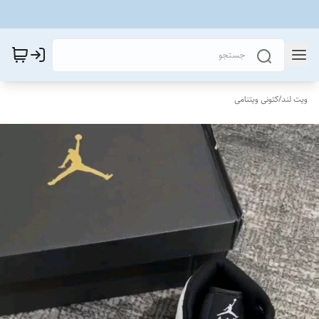
ویت لند
/
کتونی ویتنامی