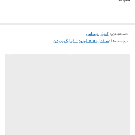
وضعیت کارکرد
نو، آکبند
کیفیت
مسترکوالیتی
دسته‌بندی
:
کتونی ویتنامی
قابلیت تنفس پذیری
دارد
برچسب‌ها :
ساقدار
،
Joran
،
جردن ۱
،
نایک
،
جردن
قابلیت شست و شو
دارد