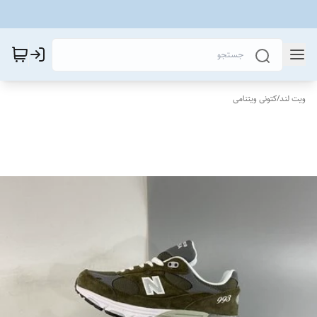
ویت لند
/
کتونی ویتنامی