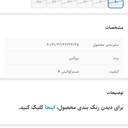
45
44
43
42
41
40
مشخصات
سایزبندی محصول
40/41/42/43/44/45
برند
بروکس
کیفیت
مسترکوالیتی A
قابلیت تنفس پذیری
دارد
توضیحات
رنگ بندی محصول
در قسمت توضیحات سایت
برای دیدن رنگ بندی محصول،
اینجا
کلیک کنید.
قابلیت شست و شو
دارد
کشور تولید کننده
ویتنام