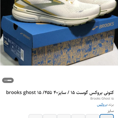
کتونی بروکس گوست ۱۵ / سایز۴۰ تا۴۵/ brooks ghost 15
Brooks Ghost 15
برند:
بروکس
سایز