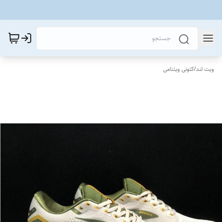
ویت لند
/
کتونی ویتنامی