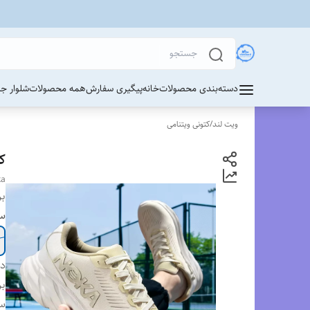
دسته‌بندی محصولات
خانه
پیگیری سفارش
همه محصولات
شلوار ج
ویت لند
/
کتونی ویتنامی
کت
ka
بر
سا
دس
بر
س