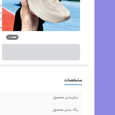
ر
بر
کش
قا
نم
ک
مشخصات
سایزبندی محصول
رنگ بندی محصول