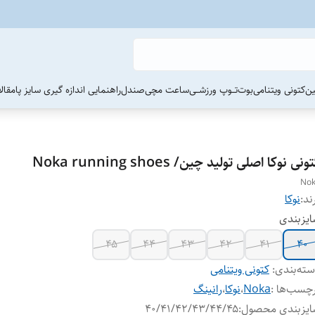
ین
کتونی ویتنامی
بوت
تــوپ ورزشــی
ساعت مچی
صندل
راهنمایی اندازه گیری سایز پا
مقال
ونی نوکا اصلی تولید چین/ Noka running shoes
No
ند:
نوکا
یزبندی
۴۵
۴۴
۴۳
۴۲
۴۱
۴۰
ته‌بندی
:
کتونی ویتنامی
چسب‌ها :
Noka
،
نوکا
،
رانینگ
ایزبندی محصول
:
۴۰/۴۱/۴۲/۴۳/۴۴/۴۵