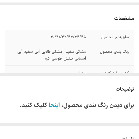
مشخصات
سایزبندی محصول
40/41/42/43/44/45
رنگ بندی محصول
مشکی سفید _مشکی طلایی_آبی_سفید_آبی
آسمانی_بنفش_طوسی_کرم
کشور تولید کننده
ویتنام
برند
هوکا hoka
توضیحات
مدل
clifton 9
برای دیدن رنگ بندی محصول،
اینجا
کلیک کنید.
کیفیت
مسترکوالیتی a
وضعیت کارکرد
نو آکبند