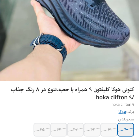
کتونی هوکا کلیفتون ۹ همراه با جعبه،تنوع در ۸ رنگ جذاب
/hoka clifton 9
hoka clifton 9
برند:
هوکا
سایربندی
45
44
43
42
41
40