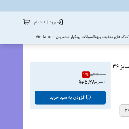
ورود | ثبت‌نام
ات
کدهای تخفیف ویژه!!
سوالات پرتکرار مشتریان – Vietland
کتونی بروکس گاست 15 مسترکوالیتی/Brooks Ghost 15/ سایز 36
2
%
5,430,000
5,280,000
افزودن به سبد خرید
3