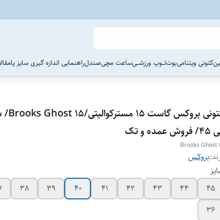
ین
کتونی ویتنامی
بوت
تــوپ ورزشــی
ساعت مچی
صندل
راهنمایی اندازه گیری سایز پا
مقال
 فروش عمده و تک
Brooks Ghost 
ند:
بروکس
یز
7
38
39
40
41
42
43
44
45
36