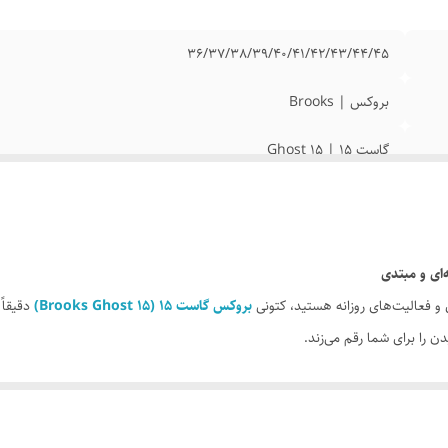
36/37/38/39/40/41/42/43/44/45
بروکس | Brooks
گاست 15 | Ghost 15
نو آکبند
مسترکوالیتی A
لینک رنگ بندی در قسمت توضیحات گذاشته شده
 و فعالیت‌های روزانه هستید، کتونی
بروکس گاست ۱۵ (Brooks Ghost 15)
دقیقاً
دن را برای شما رقم می‌زند.