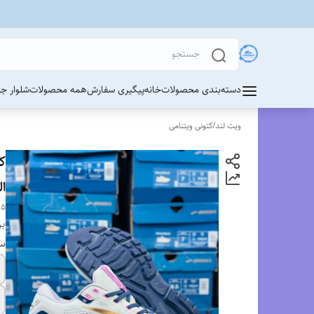
دسته‌بندی محصولات
خانه
پیگیری سفارش
همه محصولات
شلوار ج
ویت لند
/
کتونی ویتنامی
الی 45/
15
بر
سا