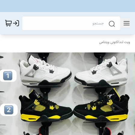
ویت لند
/
کتونی ویتنامی