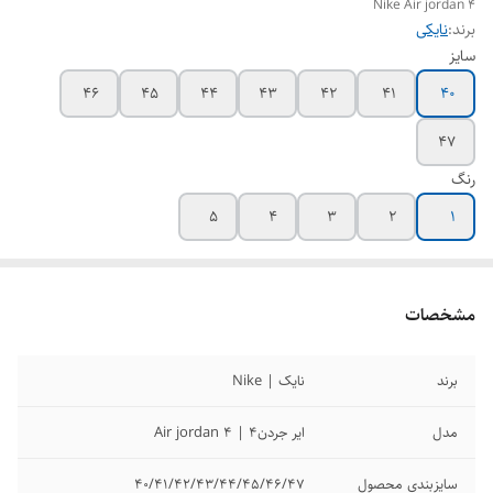
Nike Air jordan 4
برند:
نایکی
سایز
46
45
44
43
42
41
40
47
رنگ
5
4
3
2
1
مشخصات
برند
نایک | Nike
مدل
ایر جردن4 | Air jordan 4
سایزبندی محصول
40/41/42/43/44/45/46/47