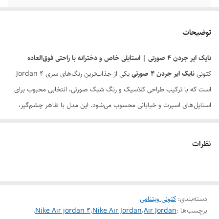
کیفیت محصول
مسترکوالیتی
توضیحات
وضعیت کارکرد
نو آکبند
نایک ایر جردن 4 صورتی | استایلی خاص و دخترانه با راحتی فوق‌العاده
کتونی
نایک ایر جردن 4 صورتی
یکی از جذاب‌ترین رنگ‌های سری Jordan 4
است که با ترکیب طراحی کلاسیک و رنگ شیک صورتی، انتخابی محبوب برای
استایل‌های اسپرت و خیابانی محسوب می‌شود. این مدل با ظاهر چشم‌گیر،
طراحـی مربعی معروف روی بدنه و قالب راحت خود، هم برای استفاده روزانه
مناسب است و هم برای کامل کردن یک استایل ترندی و خاص.
نظرات
رویه‌ی تنفسی کفش باعث می‌شود پا در طول روز خنک بماند، و زیره‌ی Air
Cushion نیز ضربه‌گیری فوق‌العاده‌ای ارائه می‌دهد تا حتی هنگام پیاده‌روی
طولانی هم راحتی شما حفظ شود.
دسته‌بندی
:
کتونی ویتنامی
اگر به دنبال کتونی‌ای هستی که هم
استایل فوق‌العاده جذاب
داشته باشد و
برچسب‌ها :
Air Jordan
،
Nike Air Jordan
،
Nike Air jordan 4
،
هم کیفیت و راحتی نایک را ارائه دهد،
Air Jordan 4 Pink
انتخابی بی‌نقص