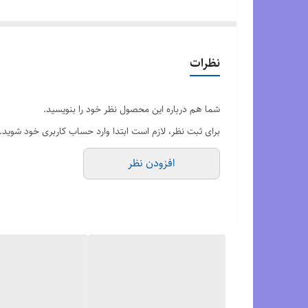
باشید و فشار را کاهش دهید. از جمله تهویه داخل کفش قسم
مناسب پارچه نخی اطمینان حاصل می کند که استفاده آسانی 
نظرات
مزایای کفش نایک گاید 10
شما هم درباره این محصول نظر خود را بنویسید.
محافظ پا
برای ثبت نظر، لازم است ابتدا وارد حساب کاربری خود شوید.
افزودن نظر
مقاومت در برابر سایش
گردش هوا
کاهش فشار
قابل انعطاف