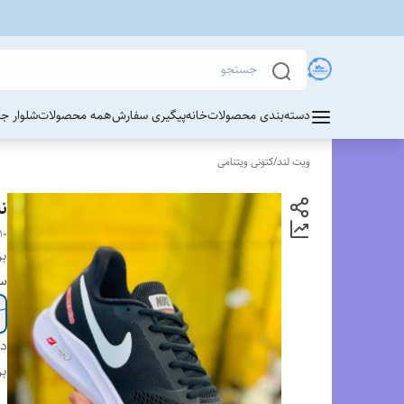
دسته‌بندی محصولات
خانه
پیگیری سفارش
همه محصولات
شلوار ج
ویت لند
/
کتونی ویتنامی
نا
10
بر
سا
دس
بر