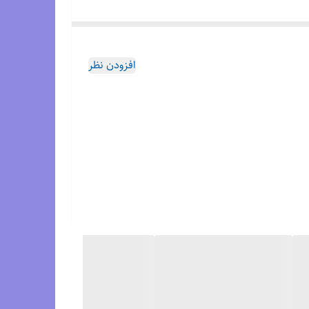
یض و قابل شستشو از اسفنج ساخته شده و از تناسب
افزودن نظر