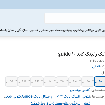
ین
کتونی ویتنامی
بوت
تــوپ ورزشــی
ساعت مچی
صندل
راهنمایی اندازه گیری سایز پا
مقال
یک رانینگ گاید guide 10
Nike guide 
ند:
نایکی
یز
44
43
42
41
39
45
38
40
ته‌بندی
:
کتونی ویتنامی
چسب‌ها :
کتونی رانینگ
،
نایک ۲۰۲۳
،
اورجینال
،
نایک
،
Guide
،
کتونی نایک
،
کفش رانینگ
،
ویتنام
،
مسترکوالیتی
،
نایک گاد