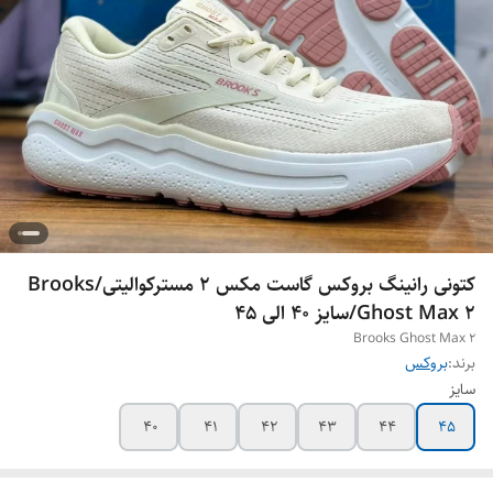
کتونی رانینگ بروکس گاست مکس 2 مسترکوالیتی/Brooks
Ghost Max 2/سایز 40 الی 45
Brooks Ghost Max 2
برند:
بروکس
سایز
40
41
42
43
44
45