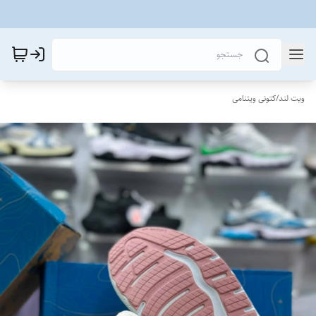
ویت لند
/
کتونی ویتنامی