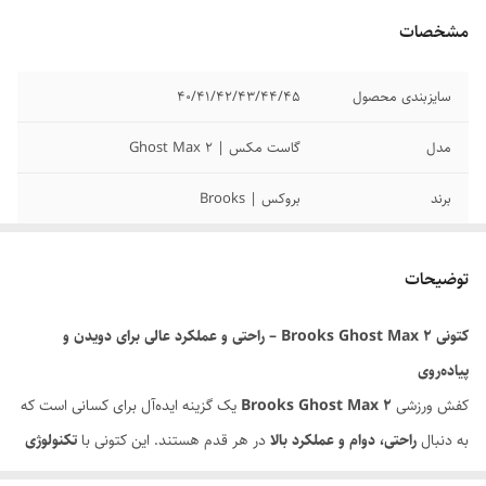
مشخصات
سایزبندی محصول
۴۰/۴۱/۴۲/۴۳/۴۴/۴5
مدل
گاست مکس | Ghost Max 2
برند
بروکس | Brooks
رنگ بندی محصول
لینک رنگ بندی محصول در پایین صفحه قسمت
توضیحات گذاشته شده
توضیحات
کیفیت محصول
مسترکوالیتی A
کتونی Brooks Ghost Max 2 – راحتی و عملکرد عالی برای دویدن و
پیاده‌روی
کشور تولید کننده
ویتنام وارداتی
کفش ورزشی
Brooks Ghost Max 2
یک گزینه ایده‌آل برای کسانی است که
وضعیت کارکرد
نو اکبند
به دنبال
راحتی، دوام و عملکرد بالا
در هر قدم هستند. این کتونی با
تکنولوژی
ضربه‌گیری DNA Loft
فشار وارده به پا، زانو و مفاصل را کاهش می‌دهد و