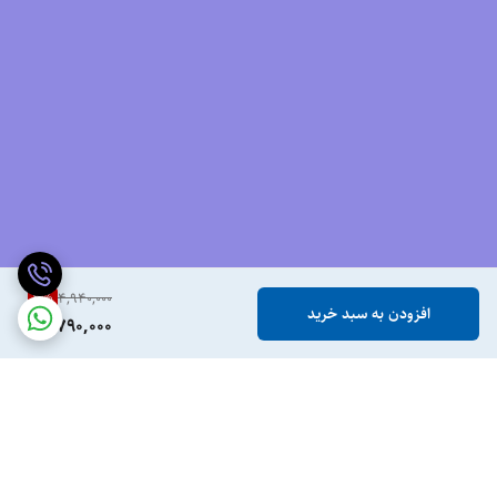
کتونی
هوکا کلیفتون ۹
با ترکیبی از فناوری‌های مدرن، طراحی زیبا و راحتی
بی‌نظیر، یکی از بهترین گزینه‌ها برای دوندگان و ورزشکاران حرفه‌ای است. اگر
به دنبال کفشی هستید که نه‌تنها عملکرد شما را افزایش دهد، بلکه سلامتی
پاها و مفاصل شما را نیز تضمین کند، کلیفتون ۹ انتخابی ایده‌آل خواهد بود.
همین حالا برای خرید کتونی هوکا کلیفتون ۹ از سایت معتبر ویت لند اقدام
کنید و تجربه‌ای متفاوت از دویدن و پیاده‌روی را احساس کنید!
3
%
4,940,000
افزودن به سبد خرید
برای مشاهده رنگبندی محصول،
اینجا
کلیک کنید.
4,790,000