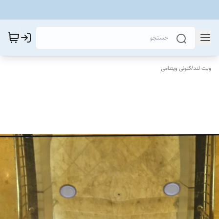
ویت لند
/
کتونی ویتنامی