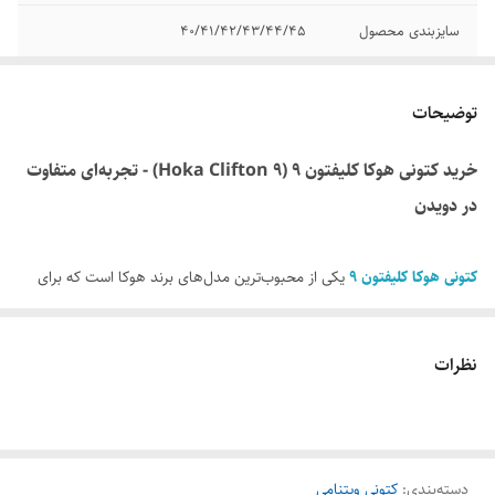
سایزبندی محصول
40/41/42/43/44/45
ساخت کشور
ویتنام
توضیحات
کیفیت محصول
مسترکوالیتی
خرید کتونی هوکا کلیفتون ۹ (Hoka Clifton 9) - تجربه‌ای متفاوت
وضعیت کارکرد
نو آکبند
در دویدن
کتونی هوکا کلیفتون ۹
یکی از محبوب‌ترین مدل‌های برند هوکا است که برای
علاقه‌مندان به دویدن و پیاده‌روی طراحی شده است. این کفش با بهره‌گیری از
فناوری‌های پیشرفته و طراحی ارگونومیک، تجربه‌ای راحت و بی‌نظیر را برای
نظرات
ورزشکاران و کاربران روزمره فراهم می‌کند. اگر به دنبال کفشی هستید که
سبک، راحت و در عین حال بادوام باشد، کلیفتون ۹ بهترین انتخاب برای
شماست.
دسته‌بندی
:
کتونی ویتنامی