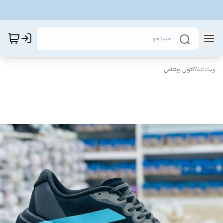
ویت لند
/
کتونی ویتنامی