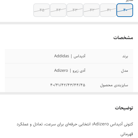
45
44
43
42
41
40
مشخصات
برند
آدیداس | Addidas
مدل
آدی زیرو | Adizero
سایزبندی محصول
40/41/42/43/44/45
کیفیت محصول
مسترکوالیتی
توضیحات
کتونی آدیداس Adizero؛ انتخابی حرفه‌ای برای سرعت، تعادل و عملکرد
قهرمانی