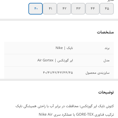
40
41
42
43
44
45
مشخصات
برند
نایک | Nike
مدل
ایر گورتکس | Air Gortex
سایزبندی محصول
40/41/42/43/44/45
کیفیت محصول
مسترکوالیتی
توضیحات
وضعیت کارکرد
نو آکبند
کتونی نایک ایر گورتکس؛ محافظت در برابر آب با راحتی همیشگی نایک
ترکیب فناوری GORE-TEX با عملکرد سری Nike Air