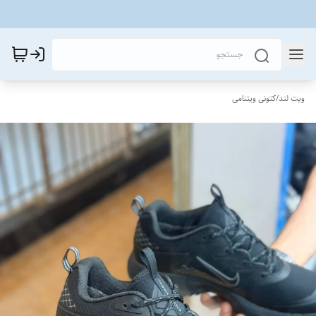
ویت لند
/
کتونی ویتنامی