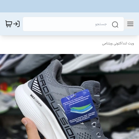
ویت لند
/
کتونی ویتنامی