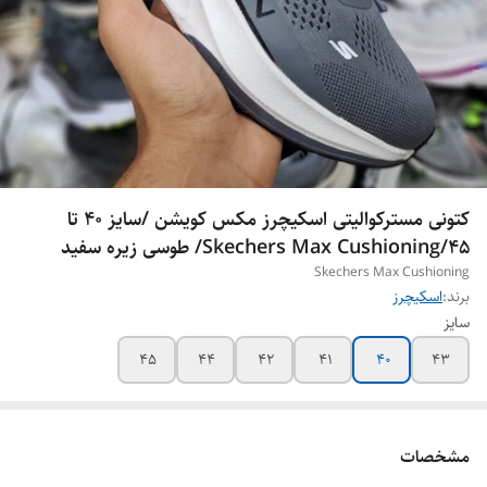
کتونی مسترکوالیتی اسکیچرز مکس کویشن /سایز 40 تا
45/Skechers Max Cushioning/ طوسی زیره سفید
Skechers Max Cushioning
برند:
اسکیچرز
سایز
45
44
42
41
40
43
مشخصات