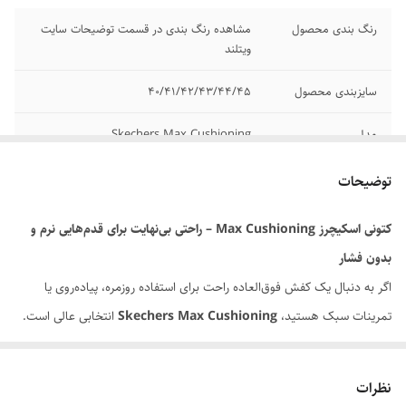
رنگ بندی محصول
مشاهده رنگ بندی در قسمت توضیحات سایت
ویتلند
سایزبندی محصول
40/41/42/43/44/45
مدل
Skechers Max Cushioning
برند
اسکیچرز
توضیحات
کیفیت
مسترکوالیتی A
کتونی اسکیچرز Max Cushioning – راحتی بی‌نهایت برای قدم‌هایی نرم و
بدون فشار
وضعیت کارکرد
نو اکبند
اگر به دنبال یک کفش فوق‌العاده راحت برای استفاده روزمره، پیاده‌روی یا
تمرینات سبک هستید،
Skechers Max Cushioning
انتخابی عالی است.
این مدل با طراحی تخصصی برای جذب ضربه و کاهش فشار روی زانو و کمر
ساخته شده و به‌لطف فوم ضخیم و نرم در لایه میانی، تجربه‌ای متفاوت از راه
نظرات
رفتن را فراهم می‌کند.